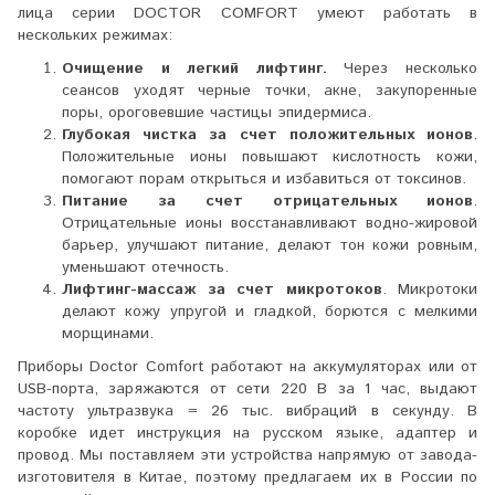
лица серии DOCTOR COMFORT умеют работать в
нескольких режимах:
Очищение и легкий лифтинг.
Через несколько
сеансов уходят черные точки, акне, закупоренные
поры, ороговевшие частицы эпидермиса.
Глубокая чистка за счет положительных ионов
.
Положительные ионы повышают кислотность кожи,
помогают порам открыться и избавиться от токсинов.
Питание за счет отрицательных ионов
.
Отрицательные ионы восстанавливают водно-жировой
барьер, улучшают питание, делают тон кожи ровным,
уменьшают отечность.
Лифтинг-массаж за счет микротоков
. Микротоки
делают кожу упругой и гладкой, борются с мелкими
морщинами.
Приборы Doctor Comfort работают на аккумуляторах или от
USB-порта, заряжаются от сети 220 В за 1 час, выдают
частоту ультразвука = 26 тыс. вибраций в секунду. В
коробке идет инструкция на русском языке, адаптер и
провод. Мы поставляем эти устройства напрямую от завода-
изготовителя в Китае, поэтому предлагаем их в России по