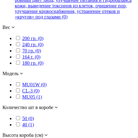
ровный цвет лица, улучшение питания и гидробаланса
кожи, выведение токсинов из клеток, очищение пор,
улучшение кровоснабжения, устранение отеков и
«кругов» под глазами (0)
Вес
200 гр. (0)
240 гр. (0)
70 гр. (0)
164 г. (0)
180 гр. (0)
Модель
MU01W (0)
CL-3 (0)
MU05 (1)
Количество шт в коробе
50 (0)
40 (1)
Высота короба (см)