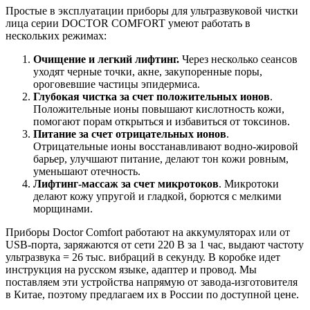
Простые в эксплуатации приборы для ультразвуковой чистки
лица серии DOCTOR COMFORT умеют работать в
нескольких режимах:
Очищение и легкий лифтинг.
Через несколько сеансов
уходят черные точки, акне, закупоренные поры,
ороговевшие частицы эпидермиса.
Глубокая чистка за счет положительных ионов
.
Положительные ионы повышают кислотность кожи,
помогают порам открыться и избавиться от токсинов.
Питание за счет отрицательных ионов
.
Отрицательные ионы восстанавливают водно-жировой
барьер, улучшают питание, делают тон кожи ровным,
уменьшают отечность.
Лифтинг-массаж за счет микротоков
. Микротоки
делают кожу упругой и гладкой, борются с мелкими
морщинами.
Приборы Doctor Comfort работают на аккумуляторах или от
USB-порта, заряжаются от сети 220 В за 1 час, выдают частоту
ультразвука = 26 тыс. вибраций в секунду. В коробке идет
инструкция на русском языке, адаптер и провод. Мы
поставляем эти устройства напрямую от завода-изготовителя
в Китае, поэтому предлагаем их в России по доступной цене.