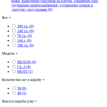
кожи, выведение токсинов из клеток, очищение пор,
улучшение кровоснабжения, устранение отеков и
«кругов» под глазами (0)
Вес
200 гр. (0)
240 гр. (0)
70 гр. (0)
164 г. (0)
180 гр. (0)
Модель
MU01W (0)
CL-3 (0)
MU05 (1)
Количество шт в коробе
50 (0)
40 (1)
Высота короба (см)