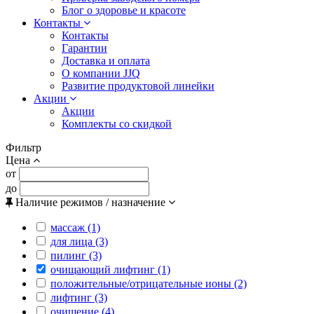
Блог о здоровье и красоте
Контакты
Контакты
Гарантии
Доставка и оплата
О компании JJQ
Развитие продуктовой линейки
Акции
Акции
Комплекты со скидкой
Фильтр
Цена
от
до
Наличие режимов / назначение
массаж (1)
для лица (3)
пилинг (3)
очищающий лифтинг (1)
положительные/отрицательные ионы (2)
лифтинг (3)
очищение (4)