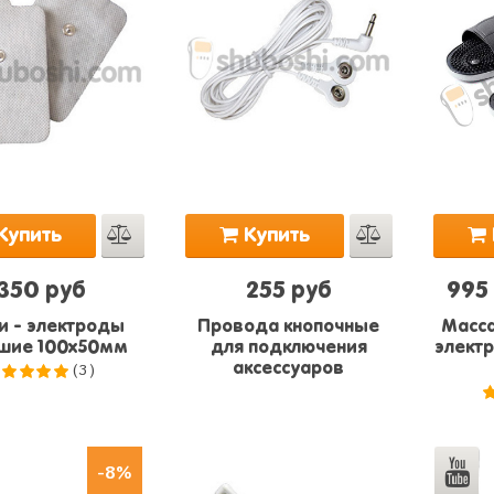
Купить
Купить
350 руб
255 руб
995
и - электроды
Провода кнопочные
Масса
шие 100x50мм
для подключения
электр
(3)
аксессуаров
.0
из 5
-8%