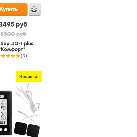
Купить
13495 руб
15500 руб
бор JJQ-1 plus
"Комфорт"
(3)
5.0
из 5
Новинка!