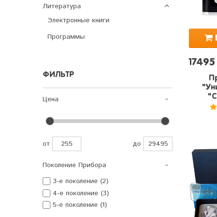
Литература
Электронные книги
Программы
17495
ФИЛЬТР
П
"Ун
"C
Цена
5
от
до
Поколение Прибора
3-е поколение (2)
4-е поколение (3)
5-е поколение (1)