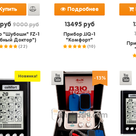
Купить
Подробнее
 руб
13495 руб
9000 руб
 "Шубоши" FZ-1
Прибор JJQ-1
бный Доктор")
"Комфорт"
При
(22)
(10)
.0
из 5
5.0
из 5
Новинка!
-13%