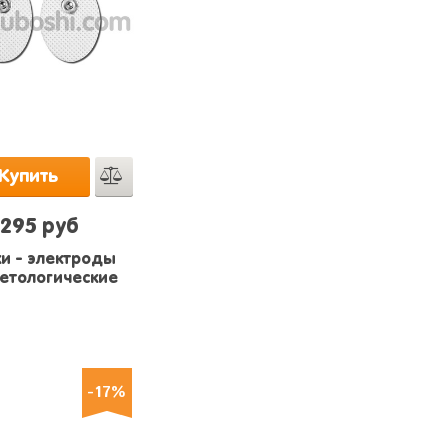
Купить
295 руб
и - электроды
етологические
-17%