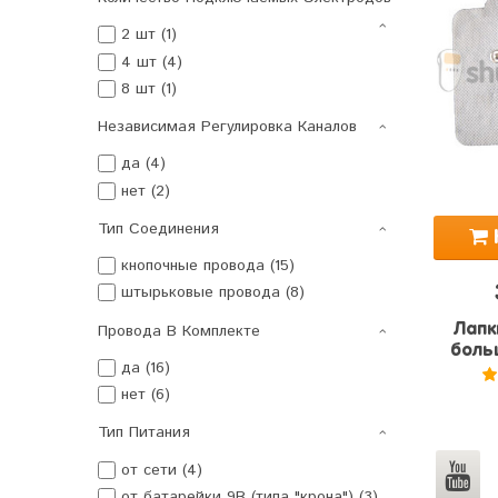
2 шт (1)
4 шт (4)
8 шт (1)
Независимая Регулировка Каналов
да (4)
нет (2)
Тип Соединения
кнопочные провода (15)
штырьковые провода (8)
Провода В Комплекте
Лапк
боль
да (16)
нет (6)
5
Тип Питания
от сети (4)
от батарейки 9В (типа "крона") (3)