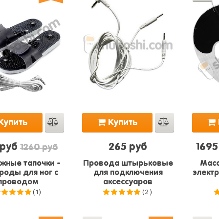
Купить
Купить
 руб
265 руб
1695
1260 руб
жные тапочки -
Провода штырьковые
Масс
роды для ног с
для подключения
электр
проводом
аксессуаров
(1)
(2)
5.0
из 5
5.0
из 5