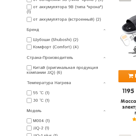
от аккумулятора 9В (типа "крона")
(1)
от аккумулятора (встроенный) (2)
Бренд
Шубоши (Shuboshi) (2)
Комфорт (Comfort) (4)
Страна-Производитель
Китай (оригинальная продукция
компании JJQ) (6)
Температура Нагрева
1195
55 °C (1)
30 °C (1)
Масса
элект
Модель
M004 (1)
JJQ-2 (1)
JJQ-1 plus (1)