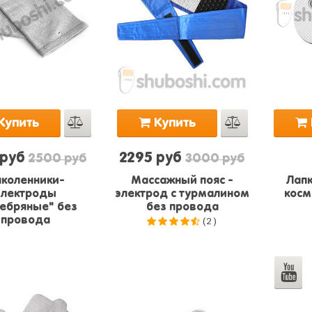
Купить
Купить
 руб
2295 руб
2500 руб
3000 руб
коленники-
Массажный пояс -
Лапк
электроды
электрод с турмалином
косм
ебряные" без
без провода
(2)
провода
4.5
из
5