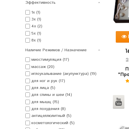
Эффективность
1x (1)
3x (1)
4x (2)
5x (1)
8x (1)
Наличие Режимов / Назначение
1
миостимуляция (17)
2
массаж (20)
П
иглоукалывание (акупунктура) (19)
"Про
для ног и рук (17)
для лица (5)
для спины и шеи (14)
для мышц (15)
для похудения (8)
антицеллюлитный (5)
косметологический (5)