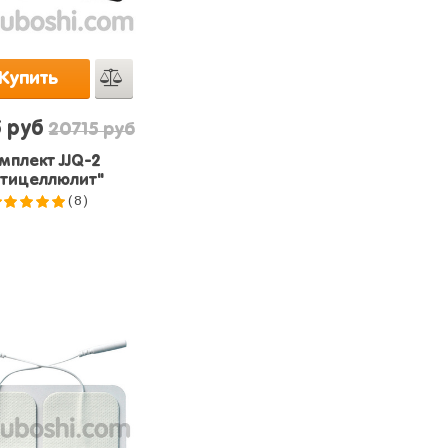
Купить
5 руб
20715 руб
мплект JJQ-2
нтицеллюлит"
(8)
5.0
из 5