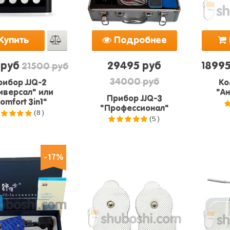
Купить
Подробнее
 руб
29495 руб
1899
21500 руб
34000 руб
рибор JJQ-2
Ко
иверсал" или
"А
Прибор JJQ-3
omfort 3in1"
"Профессионал"
(8)
(5)
.0
из 5
5.0
из 5
-17%