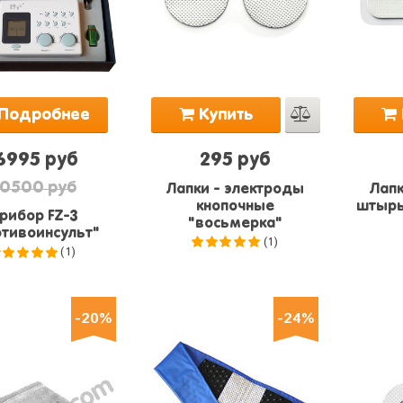
Подробнее
Купить
6995 руб
295 руб
0500 руб
Лапки - электроды
Лапк
кнопочные
штырь
рибор FZ-3
"восьмерка"
тивоинсульт"
(1)
(1)
5.0
из 5
5.0
из 5
-20%
-24%