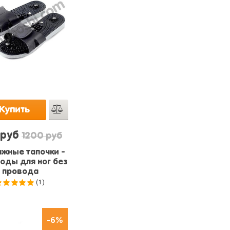
Купить
 руб
1200 руб
жные тапочки -
оды для ног без
провода
(1)
5.0
из 5
-6%