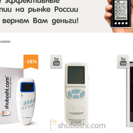
рапии
-38%