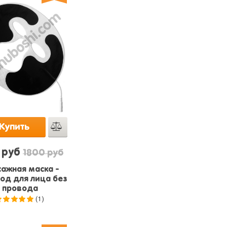
Купить
 руб
1800 руб
ажная маска -
од для лица без
провода
(1)
5.0
из 5