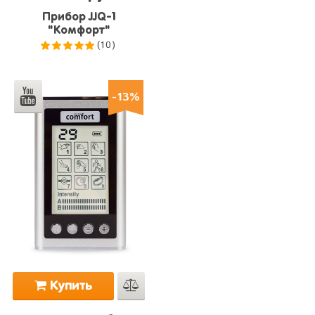
Прибор JJQ-1
"Комфорт"
(10)
5.0
из 5
-13%
Купить