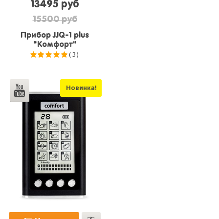
13495 руб
15500 руб
Прибор JJQ-1 plus
"Комфорт"
(3)
5.0
из 5
Новинка!