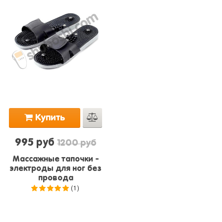
Купить
995 руб
1200 руб
Массажные тапочки -
электроды для ног без
провода
(1)
5.0
из 5