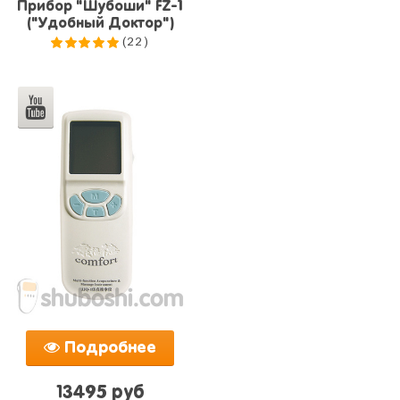
Прибор "Шубоши" FZ-1
("Удобный Доктор")
(22)
5.0
из 5
Подробнее
13495 руб