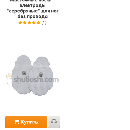
Массажные носки -
электроды
"серебряные" для ног
без провода
(1)
5.0
из 5
Купить