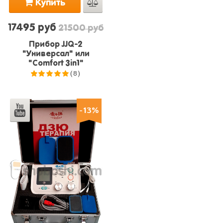
Купить
17495 руб
21500 руб
Прибор JJQ-2
"Универсал" или
"Comfort 3in1"
(8)
5.0
из 5
-13%