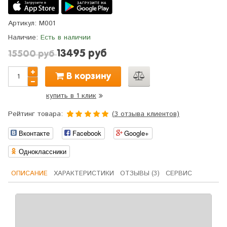
Артикул:
M001
Наличие:
Есть в наличии
13495 руб
15500 руб
В корзину
купить в 1 клик
Рейтинг товара:
(
3
отзыва клиентов)
5.0
5
3
из
Вконтакте
Facebook
Google+
основано
на
оценках
Одноклассники
клиентов
ОПИСАНИЕ
ХАРАКТЕРИСТИКИ
ОТЗЫВЫ (3)
СЕРВИС