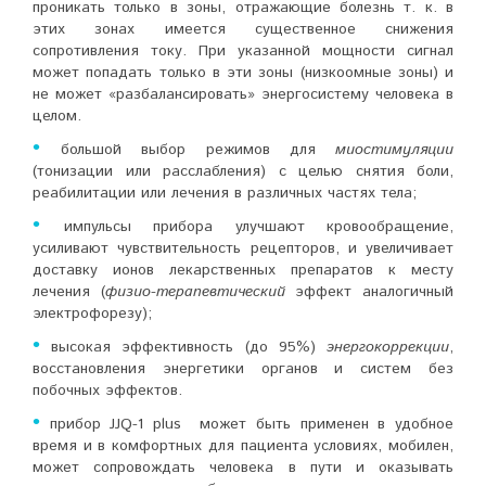
проникать только в зоны, отражающие болезнь т. к. в
этих зонах имеется существенное снижения
сопротивления току. При указанной мощности сигнал
может попадать только в эти зоны (низкоомные зоны) и
не может «разбалансировать» энергосистему человека в
целом.
•
большой выбор режимов для
миостимуляции
(тонизации или расслабления) с целью снятия боли,
реабилитации или лечения в различных частях тела;
•
импульсы прибора улучшают кровообращение,
усиливают чувствительность рецепторов, и увеличивает
доставку ионов лекарственных препаратов к месту
лечения (
физио-терапевтический
эффект аналогичный
электрофорезу);
•
высокая эффективность (до 95%)
энергокоррекции
,
восстановления энергетики органов и систем без
побочных эффектов.
•
прибор JJQ-1 plus может быть применен в удобное
время и в комфортных для пациента условиях, мобилен,
может сопровождать человека в пути и оказывать