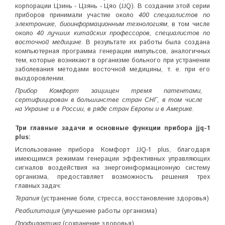
корпорации Цзинь - Цзянь - Цяо (JJQ). В создании этой серии
приборов принимали участие около
400 специалистов по
электронике, биоинформационным технологиям
, в том числе
около
40 лучших китайских профессоров, специалистов по
восточной медицине
. В результате их работы была создана
компьютерная программа генерации импульсов, аналогичных
тем, которые возникают в организме больного при устранении
заболевания методами восточной медицины, т. е. при его
выздоровлении.
Прибор Комфорт защищен тремя патентами,
сертифицирован в большинстве стран СНГ, в том числе
на Украине и в России, в ряде стран Европы и в Америке.
Три главные задачи и основные функции прибора jjq-1
plus:
Использование прибора Комфорт JJQ-1 plus, благодаря
имеющимся режимам генерации эффективных управляющих
сигналов воздействия на энергоинформационную систему
организма, предоставляет возможность решения трех
главных задач:
Терапия
(устранение боли, стресса, восстановление здоровья)
Реабилитация
(улучшение работы организма)
Профилактика
(сохранение здоровья)