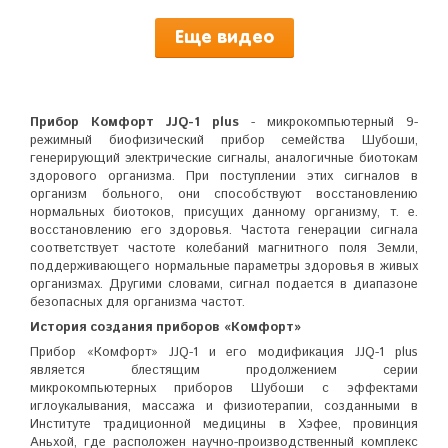
Еще видео
Прибор Комфорт JJQ-1 plus
- микрокомпьютерный 9-
режимный биофизический прибор семейства Шубоши,
генерирующий электрические сигналы, аналогичные биотокам
здорового организма. При поступлении этих сигналов в
организм больного, они способствуют восстановлению
нормальных биотоков, присущих данному организму, т. е.
восстановлению его здоровья. Частота генерации сигнала
соответствует частоте колебаний магнитного поля Земли,
поддерживающего нормальные параметры здоровья в живых
организмах. Другими словами, сигнал подается в диапазоне
безопасных для организма частот.
История создания приборов «Комфорт»
Прибор «Комфорт» JJQ-1 и его модификация JJQ-1 plus
является блестящим продолжением серии
микрокомпьютерных приборов Шубоши с эффектами
иглоукалывания, массажа и физиотерапии, созданными в
Институте традиционной медицины в Хэфее, провинция
Аньхой, где расположен научно-производственный комплекс