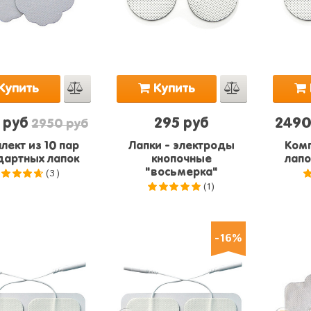
Купить
Купить
 руб
295 руб
2490
2950 руб
лект из 10 пар
Лапки - электроды
Комп
дартных лапок
кнопочные
лапо
(3)
"восьмерка"
(1)
.7
из 5
5.0
из 5
-16%