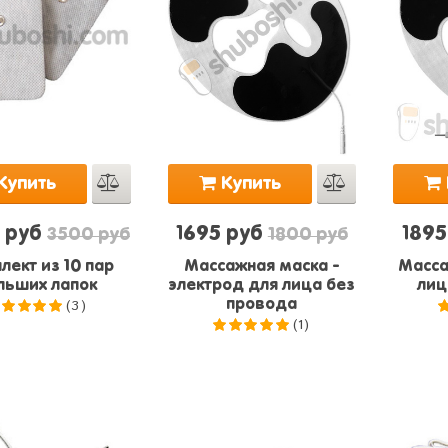
Купить
Купить
 руб
1695 руб
1895
3500 руб
1800 руб
лект из 10 пар
Массажная маска -
Масса
льших лапок
электрод для лица без
лиц
(3)
провода
(1)
.0
из 5
5.0
из 5