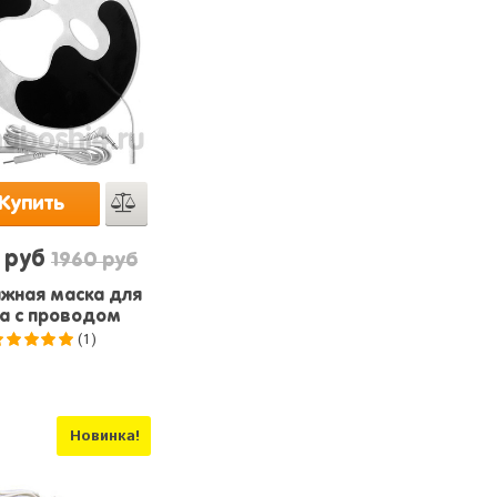
Купить
 руб
1960 руб
жная маска для
а с проводом
(1)
5.0
из 5
Новинка!