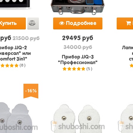
Купить
Подробнее
 руб
29495 руб
21500 руб
34000 руб
рибор JJQ-2
Лапк
иверсал" или
Прибор JJQ-3
omfort 3in1"
с
"Профессионал"
(8)
(5)
.0
из 5
5.0
из 5
-16%