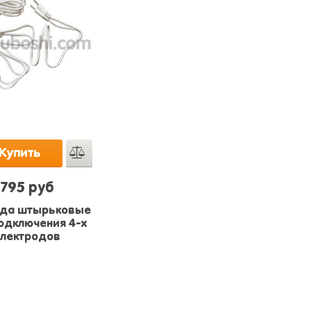
Купить
795 руб
да штырьковые
одключения 4-х
электродов