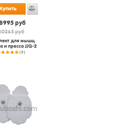
Купить
18995 руб
20265 руб
лект для мышц
а и пресса JJQ-2
(8)
5.0
из 5