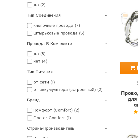
да (2)
Тип Соединения
кнопочные провода (7)
штырьковые провода (5)
Провода В Комплекте
да (8)
нет (4)
Тип Питания
от сети (1)
от аккумулятора (встроенный) (2)
Прово
Бренд
для
а
Комфорт (Comfort) (2)
Doctor Comfort (1)
5
Страна-Производитель