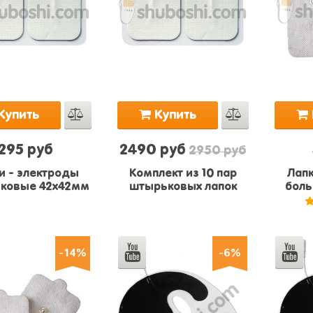
Купить
Купить
295 руб
2490 руб
2950 руб
и - электроды
Комплект из 10 пар
Лапк
ковые 42х42мм
штырьковых лапок
боль
-14%
-6%