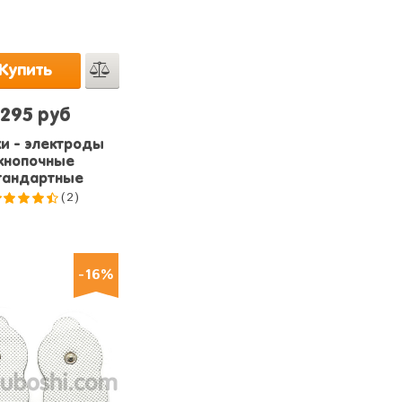
Купить
295 руб
и - электроды
кнопочные
тандартные
(2)
4.5
из
5
-16%