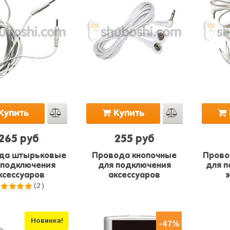
Купить
Купить
265 руб
255 руб
да штырьковые
Провода кнопочные
Прово
 подключения
для подключения
для п
ксессуаров
аксессуаров
(2)
.0
из 5
Новинка!
-47%