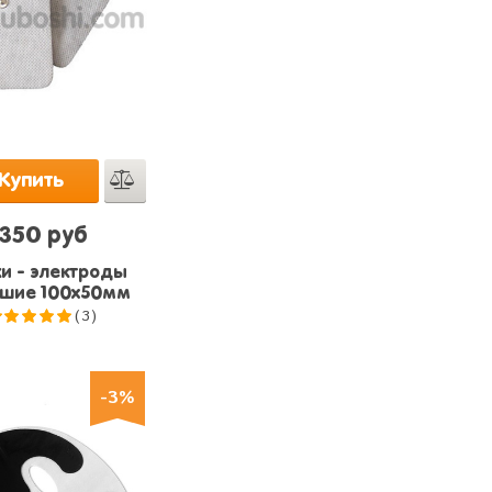
Купить
350 руб
и - электроды
шие 100x50мм
(3)
5.0
из 5
-3%