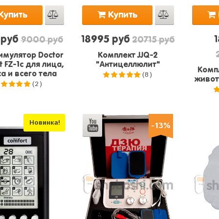
Купить
Купить
 руб
18995 руб
9000 руб
20715 руб
мулятор Doctor
Комплект JJQ-2
 FZ-1c для лица,
"Антицеллюлит"
Комп
(8)
а и всего тела
живот
(2)
5.0
из 5
.0
из 5
Новинка!
-13%