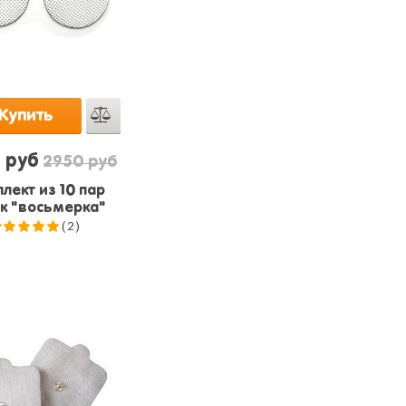
Купить
 руб
2950 руб
лект из 10 пар
к "восьмерка"
(2)
5.0
из 5