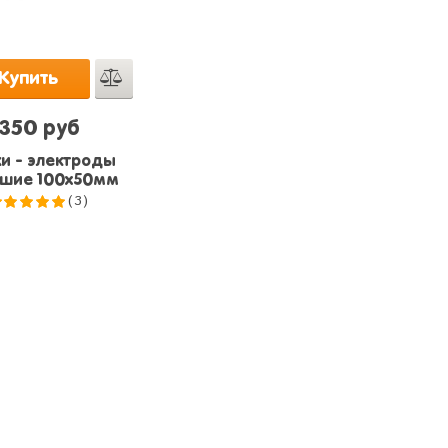
Купить
350 руб
и - электроды
шие 100x50мм
(3)
5.0
из 5