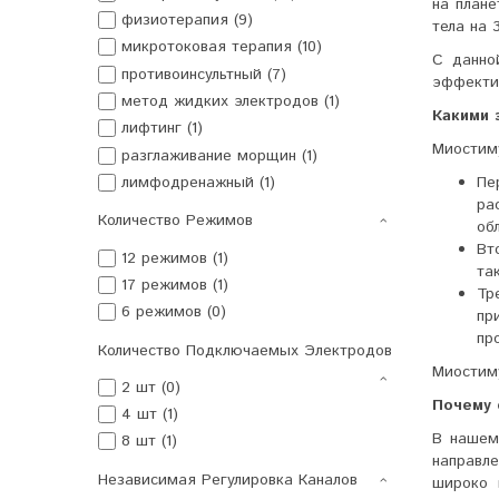
на план
физиотерапия (9)
тела на 
микротоковая терапия (10)
С данно
противоинсультный (7)
эффекти
метод жидких электродов (1)
Какими 
лифтинг (1)
Миостиму
разглаживание морщин (1)
Пе
лимфодренажный (1)
ра
Количество Режимов
об
Вт
12 режимов (1)
та
17 режимов (1)
Тр
6 режимов (0)
пр
пр
Количество Подключаемых Электродов
Миостиму
2 шт (0)
Почему 
4 шт (1)
В нашем
8 шт (1)
направл
Независимая Регулировка Каналов
широко 