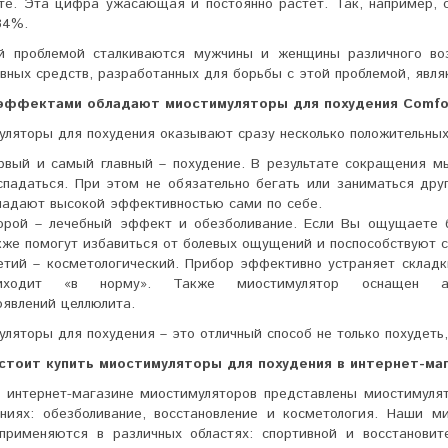
ете. Эта цифра ужасающая и постоянно растет. Так, например, 
34%.
й проблемой сталкиваются мужчины и женщины различного во
вных средств, разработанных для борьбы с этой проблемой, явл
эффектами обладают миостимуляторы для похудения Comfo
ляторы для похудения оказывают сразу несколько положительны
рвый и самый главный – похудение. В результате сокращения м
спадаться. При этом не обязательно бегать или заниматься др
ладают высокой эффективностью сами по себе.
орой – лечебный эффект и обезболивание. Если Вы ощущаете б
кже помогут избавиться от болевых ощущений и поспособствуют
етий – косметологический. Прибор эффективно устраняет складк
иходит «в норму». Также миостимулятор оснащен ан
оявлений целлюлита.
ляторы для похудения – это отличный способ не только похудеть, 
стоит купить миостимуляторы для похудения в интернет-ма
 интернет-магазине миостимуляторов представлены миостимулят
ениях: обезболивание, восстановление и косметология. Наши 
применяются в различных областях: спортивной и восстанови