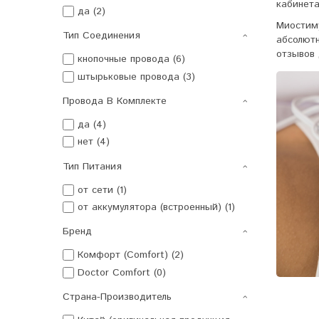
кабинета
да (2)
Миостим
Тип Соединения
абсолют
отзывов 
кнопочные провода (6)
штырьковые провода (3)
Провода В Комплекте
да (4)
нет (4)
Тип Питания
от сети (1)
от аккумулятора (встроенный) (1)
Бренд
Комфорт (Comfort) (2)
Doctor Comfort (0)
Страна-Производитель