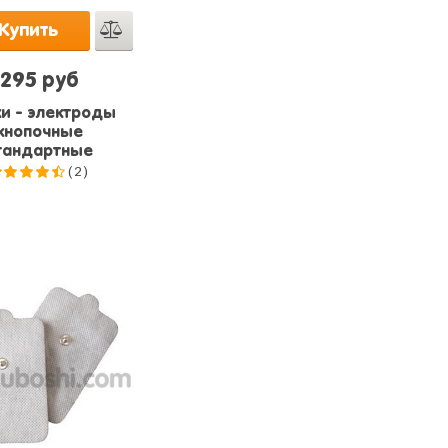
Купить
295 руб
и - электроды
кнопочные
тандартные
(2)
4.5
из
5