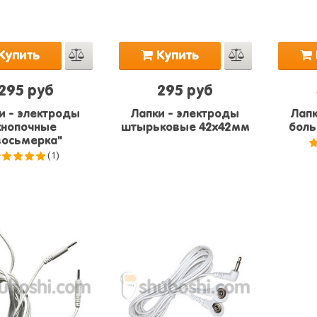
Купить
Купить
295 руб
295 руб
и - электроды
Лапки - электроды
Лапк
кнопочные
штырьковые 42х42мм
боль
восьмерка"
(1)
5.0
из 5