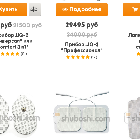
Купить
Подробнее
 руб
29495 руб
21500 руб
34000 руб
рибор JJQ-2
Лапк
иверсал" или
Прибор JJQ-3
omfort 3in1"
с
"Профессионал"
(8)
(5)
.0
из 5
5.0
из 5