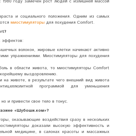
с 1980 году замечен рост людей с излишней массой
зраста и социального положения. Одним из самых
яются
миостимуляторы
для похудения Comfort.
rt?
х эффектов:
ышечных волокон, жировые клетки начинают активно
угими упражнениями. Миостимуляторы для похудения
оль в области живота, то миостимуляторы Comfort
 скорейшему выздоровлению.
и на животе, в результате чего внешний вид живота
тицеллюлитной программой для уменьшения
но и привести свое тело в тонус.
газине «Шубоши.ком»?
оры, оказывающие воздействия сразу в нескольких
миостимуляторы доказали высокую эффективность и
тельной медицине, в салонах красоты и массажных