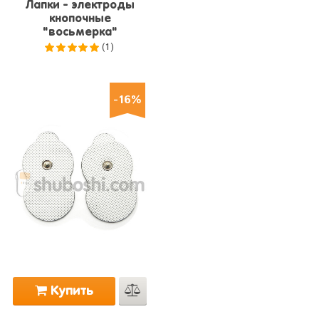
Лапки - электроды
кнопочные
"восьмерка"
(1)
5.0
из 5
-16%
Купить