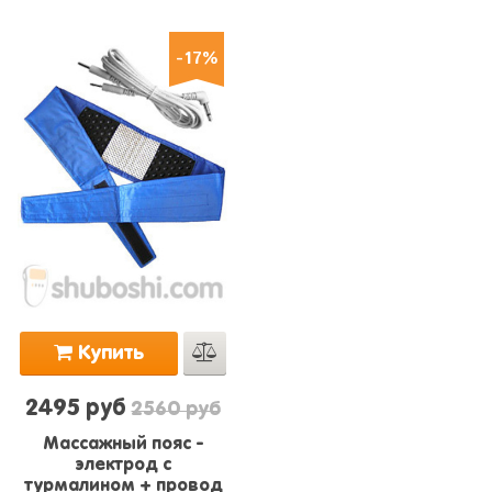
4.5
из
5
-17%
Купить
2495 руб
2560 руб
Массажный пояс -
электрод с
турмалином + провод