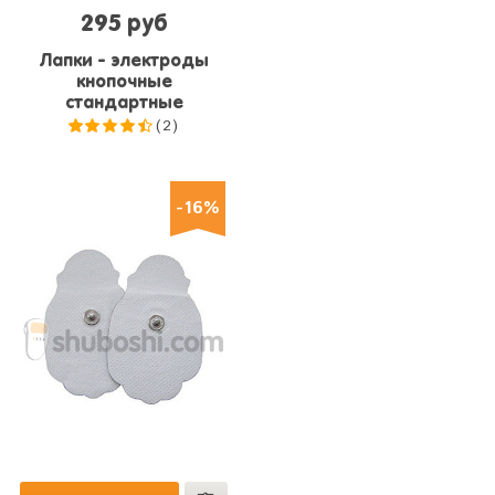
295 руб
Лапки - электроды
кнопочные
стандартные
(2)
4.5
из
5
-16%