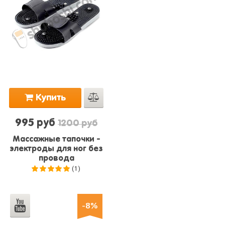
Купить
995 руб
1200 руб
Массажные тапочки -
электроды для ног без
провода
(1)
5.0
из 5
-8%