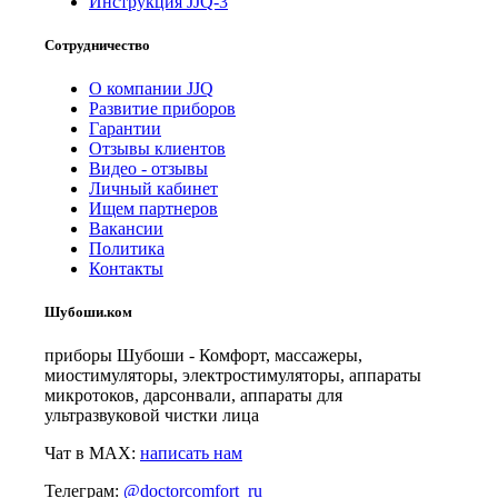
Инструкция JJQ-3
Сотрудничество
О компании JJQ
Развитие приборов
Гарантии
Отзывы клиентов
Видео - отзывы
Личный кабинет
Ищем партнеров
Вакансии
Политика
Контакты
Шубоши.ком
приборы Шубоши - Комфорт, массажеры,
миостимуляторы, электростимуляторы, аппараты
микротоков, дарсонвали, аппараты для
ультразвуковой чистки лица
Чат в MAX:
написать нам
Телеграм:
@doctorcomfort_ru