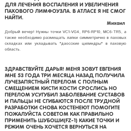
ДЛЯ ЛЕЧЕНИЯ ВОСПАЛЕНИЯ И УВЕЛИЧЕНИЯ
ПАХОВОГО ЛИМФОУЗЛА. В АТЛАСЕ Я НЕ СМОГ
НАЙТИ.
Михаил
Добрый вечер! Нужны точки VC1-VG4, RP6-RP10, MC6-TR5, а
также необходимо размещать лапки симметрично в паховых
складках или укладывать "даосские цилиндры" в паховую
область.
ЗДРАВСТВУЙТЕ ДАРЬЯ! МЕНЯ ЗОВУТ ЕВГЕНИЯ
МНЕ 53 ГОДА ТРИ МЕСЯЦА НАЗАД ПОЛУЧИЛА
ЛУЧЕЗАПЯСТНЫЙ ПЕРЕЛОМ С ПОЛНЫМ
СМЕЩЕНИЕМ КИСТИ КОСТИ СРОСЛИСЬ НО
ПЕРЕЛОМ УСУГУБИЛ ЗАБОЛЕВАНИЕ СУСТАВОВ
И ПАЛЬЦЫ НЕ СГИБАЮТСЯ ПОСЛЕ ТРУДНОЙ
РАЗРАБОТКИ СНОВА КОСТЕНЕЮТ ПОМОГИТЕ
ПОЖАЛУЙСТА СОВЕТОМ КАК ПРАВИЛЬНО
ПРИМЕНИТЬ ШУБОШИ(FZ-1) КАКИЕ ТОЧКИ И
РЕЖИМ ОЧЕНЬ ХОЧЕТСЯ ВЕРНУТЬСЯ НА