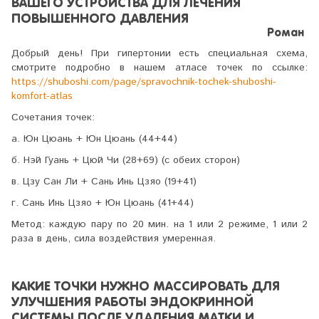
ВАШЕГО УСТРОЙСТВА ДЛЯ ЛЕЧЕНИЯ
ПОВЫШЕННОГО ДАВЛЕНИЯ
Роман
Добрый день! При гипертонии есть специальная схема,
смотрите подробно в нашем атласе точек по ссылке:
https://shuboshi.com/page/spravochnik-tochek-shuboshi-
komfort-atlas
Сочетания точек:
а. Юн Цюань + Юн Цюань (44+44)
б. Нэй Гуань + Цюй Чи (28+69) (с обеих сторон)
в. Цзу Сан Ли + Сань Инь Цзяо (19+41)
г. Сань Инь Цзяо + Юн Цюань (41+44)
Метод: каждую пару по 20 мин. на 1 или 2 режиме, 1 или 2
раза в день, сила воздействия умеренная.
КАКИЕ ТОЧКИ НУЖНО МАССИРОВАТЬ ДЛЯ
УЛУЧШЕНИЯ РАБОТЫ ЭНДОКРИННОЙ
СИСТЕМЫ ПОСЛЕ УДАЛЕНИЯ МАТКИ И