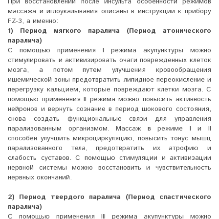
При восстановлении после инсульта особенности режимов
массажа и иглоукалывания описаны в инструкции к прибору
FZ-3, а именно:
1) Период мягкого паралича (Период атонического
паралича)
С помощью применения I режима акупунктуры можно
стимулировать и активизировать очаги поврежденных клеток
мозга, а потом путем улучшения кровообращения
ишемической зоны предотвратить липидное переокисление и
перегрузку кальцием, которые повреждают клетки мозга. С
помощью применения II режима можно повысить активность
нейронов и вернуть сознание в период шокового состояния,
снова создать функциональные связи для управления
парализованным организмом. Массаж в режиме I и II
способен улучшить микроциркуляцию, повысить тонус мышц
парализованного тела, предотвратить их атрофию и
слабость суставов. С помощью стимуляции и активизации
нервной системы можно восстановить и чувствительность
нервных окончаний.
2) Период твердого паралича (Период спастического
паралича)
С помощью применения III режима акупунктуры можно