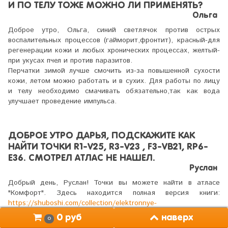
И ПО ТЕЛУ ТОЖЕ МОЖНО ЛИ ПРИМЕНЯТЬ?
Ольга
Доброе утро, Ольга, синий светлячок против острых
воспалительных процессов (гайморит,фронтит), красный-для
регенерации кожи и любых хронических процессах, желтый-
при укусах пчел и против паразитов.
Перчатки зимой лучше смочить из-за повышенной сухости
кожи, летом можно работать и в сухих. Для работы по лицу
и телу необходимо смачивать обязательно,так как вода
улучшает проведение импульса.
ДОБРОЕ УТРО ДАРЬЯ, ПОДСКАЖИТЕ КАК
НАЙТИ ТОЧКИ R1-V25, R3-V23 , F3-VB21, RP6-
E36. СМОТРЕЛ АТЛАС НЕ НАШЕЛ.
Руслан
Добрый день, Руслан! Точки вы можете найти в атласе
"Комфорт". Здесь находится полная версия книги:
https://shuboshi.com/collection/elektronnye-
knigi/product/kniga-atlas-shuboshi-komfort
наверх
0 руб
0