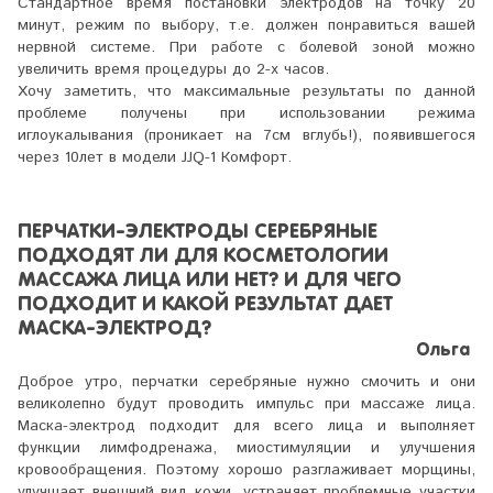
Стандартное время постановки электродов на точку 20
минут, режим по выбору, т.е. должен понравиться вашей
нервной системе. При работе с болевой зоной можно
увеличить время процедуры до 2-х часов.
Хочу заметить, что максимальные результаты по данной
проблеме получены при использовании режима
иглоукалывания (проникает на 7см вглубь!), появившегося
через 10лет в модели JJQ-1 Комфорт.
ПЕРЧАТКИ-ЭЛЕКТРОДЫ СЕРЕБРЯНЫЕ
ПОДХОДЯТ ЛИ ДЛЯ КОСМЕТОЛОГИИ
МАССАЖА ЛИЦА ИЛИ НЕТ? И ДЛЯ ЧЕГО
ПОДХОДИТ И КАКОЙ РЕЗУЛЬТАТ ДАЕТ
МАСКА-ЭЛЕКТРОД?
Ольга
Доброе утро, перчатки серебряные нужно смочить и они
великолепно будут проводить импульс при массаже лица.
Маска-электрод подходит для всего лица и выполняет
функции лимфодренажа, миостимуляции и улучшения
кровообращения. Поэтому хорошо разглаживает морщины,
улучшает внешний вид кожи, устраняет проблемные участки