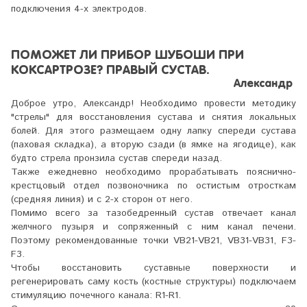
подключения 4-х электродов.
ПОМОЖЕТ ЛИ ПРИБОР ШУБОШИ ПРИ
КОКСАРТРОЗЕ? ПРАВЫЙ СУСТАВ.
Александр
Доброе утро, Александр! Необходимо провести методику
"стрелы" для восстановления сустава и снятия локальных
болей. Для этого размещаем одну лапку спереди сустава
(паховая складка), а вторую сзади (в ямке на ягодице), как
будто стрела пронзила сустав спереди назад.
Также ежедневно необходимо прорабатывать пояснично-
крестцовый отдел позвоночника по остистым отросткам
(средняя линия) и с 2-х сторон от него.
Помимо всего за тазобедренный сустав отвечает канал
желчного пузыря и сопряженный с ним канал печени.
Поэтому рекомендованные точки VB21-VB21, VB31-VB31, F3-
F3.
Чтобы восстановить суставные поверхности и
регенерировать саму кость (костные структуры) подключаем
стимуляцию почечного канала: R1-R1.