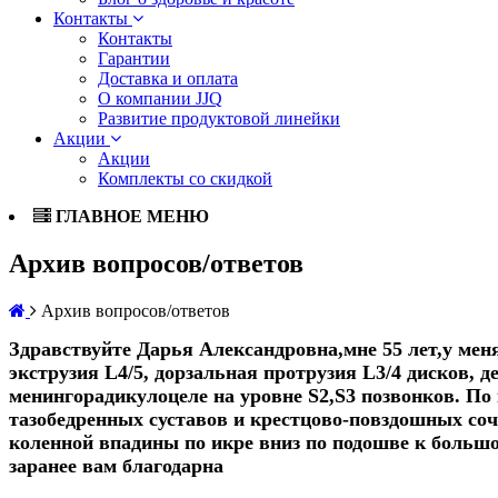
Контакты
Контакты
Гарантии
Доставка и оплата
О компании JJQ
Развитие продуктовой линейки
Акции
Акции
Комплекты со скидкой
ГЛАВНОЕ МЕНЮ
Архив вопросов/ответов
Архив вопросов/ответов
Здравствуйте Дарья Александровна,мне 55 лет,у мен
экструзия L4/5, дорзальная протрузия L3/4 дисков, 
менингорадикулоцеле на уровне S2,S3 позвонков. П
тазобедренных суставов и крестцово-повздошных соч
коленной впадины по икре вниз по подошве к больш
заранее вам благодарна