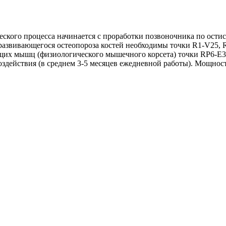
ского процесса начинается с проработки позвоночника по остис
азвивающегося остеопороза костей необходимы точки R1-V25, R
их мышц (физиологического мышечного корсета) точки RP6-E36
здействия (в среднем 3-5 месяцев ежедневной работы). Мощност