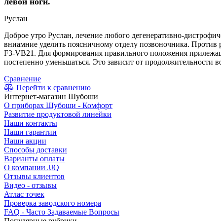
левой ноги.
Руслан
Доброе утро Руслан, лечение любого дегенеративно-дистрофиче
вниамние уделить поясничному отделу позвоночника. Против р
F3-VB21. Для формирования правильного положения прилежащ
постепенно уменьшаться. Это зависит от продолжительности во
Сравнение
Перейти к сравнению
Интернет-магазин Шубоши
О приборах Шубоши - Комфорт
Развитие продуктовой линейки
Наши контакты
Наши гарантии
Наши акции
Способы доставки
Варианты оплаты
О компании JJQ
Отзывы клиентов
Видео - отзывы
Атлас точек
Проверка заводского номера
FAQ - Часто Задаваемые Вопросы
Популярные рубрики