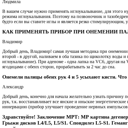
Людмила
В вашем случае нужно применять иглоукалывание, для этого ну
режима иглоукалывания. Поэтому на позвоночник и тазобедренн
будто если вы ставите иглы и является резко стимулирующим, 
КАК ПРИМЕНЯТЬ ПРИБОР ПРИ ОНЕМЕНИИ ПАЛ
Владимир
Добрый день, Владимир! самая лучшая методика при онемении 
второй - в другой, наливаем в оба тазика по щиколотку воды и
иглоукалывание). При аденоме - одна лапка на VC6, другая н
ягодицами с обеих сторон, прорабатывать за 2 час до сна.
Онемели палицы обеих рук 4 и 5 усыхают кисти. Что
Александр
Добрый день, конечно для начала желательно узнать причину 
рук, т.к. восстанавливает все янские и иньские энергетические
иннервацию (прибор улучшает проведение нервных импульсов с
Здравствуйте! Заключение МРТ: МР картина дегенера
Грыжи дисков L4/L5, L5/S1. Спондилез L5-S1. Геман