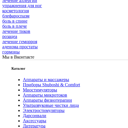
лечение аллергии
упражнения для ног
косметология
блефароспазм
боль в спине
боль в плече
лечение тиков
розацеа
лечение геморроя
аденома простаты
гормоны
Мы в Вконтакте
Каталог
Аппараты и массажеры
Приборы Shuboshi & Comfort
Миостимуляторы
Аппараты микротоков
Аппараты физиотерапии
Ультразвуковые чистки лица
Электростимуляторы
Дарсонвали
Аксессуары
Литература