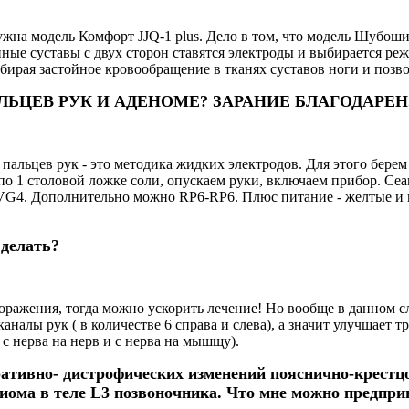
жна модель Комфорт JJQ-1 plus. Дело в том, что модель Шубоши
ые суставы с двух сторон ставятся электроды и выбирается режи
убирая застойное кровообращение в тканях суставов ноги и позв
ЬЦЕВ РУК И АДЕНОМЕ? ЗАРАНИЕ БЛАГОДАРЕН
пальцев рук - это методика жидких электродов. Для этого бере
 по 1 столовой ложке соли, опускаем руки, включаем прибор. Сеа
а VG4. Дополнительно можно RP6-RP6. Плюс питание - желтые и
 делать?
поражения, тогда можно ускорить лечение! Но вообще в данном 
 каналы рук ( в количестве 6 справа и слева), а значит улучшает
 нерва на нерв и с нерва на мышщу).
тивно- дистрофических изменений пояснично-крестцо
гиома в теле L3 позвоночника. Что мне можно предпр