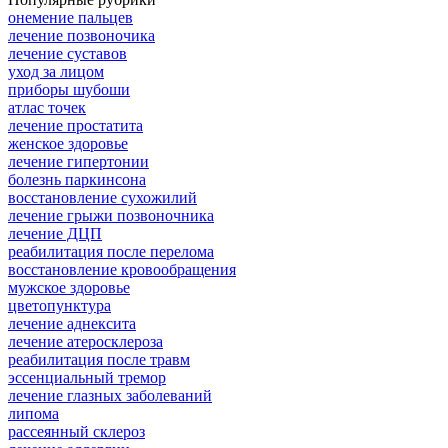
онемение пальцев
лечение позвоночика
лечение суставов
уход за лицом
приборы шубоши
атлас точек
лечение простатита
женское здоровье
лечение гипертонии
болезнь паркинсона
восстановление сухожилий
лечение грыжи позвоночника
лечение ДЦП
реабилитация после перелома
восстановление кровообращения
мужское здоровье
цветопунктура
лечение аднексита
лечение атеросклероза
реабилитация после травм
эссенциальный тремор
лечение глазных заболеваний
липома
рассеянный склероз