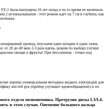
 FZ-1 была выпущена 16 лет назад и на то время не включала
м 2 иглоукалывания - этот режим идет на 7 см в глубину, как
оночника.
.
м штырьковый провод, опускаем один штырек в один тазик,
нс от 20 до 40 мин 2-3 раза вдень, режим по выбору (лучше
 красные овощи и фрукты! При бессоннице - точки под
случае хороша универсальная методика жидких электродов для
 трофику кистей рук (прибор улучшает кровообращение) и их
вого отдела позвоночника. Протрузия диска L3/L4.
инять в этом случаи. Онемение большого пальца