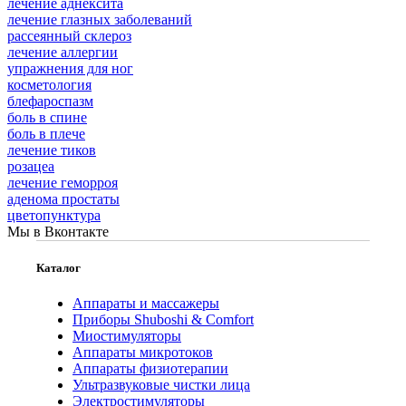
лечение аднексита
лечение глазных заболеваний
рассеянный склероз
лечение аллергии
упражнения для ног
косметология
блефароспазм
боль в спине
боль в плече
лечение тиков
розацеа
лечение геморроя
аденома простаты
цветопунктура
Мы в Вконтакте
Каталог
Аппараты и массажеры
Приборы Shuboshi & Comfort
Миостимуляторы
Аппараты микротоков
Аппараты физиотерапии
Ультразвуковые чистки лица
Электростимуляторы