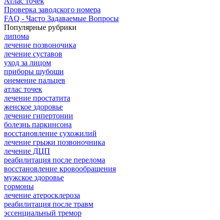
Атлас точек
Проверка заводского номера
FAQ - Часто Задаваемые Вопросы
Популярные рубрики
липома
лечение позвоночика
лечение суставов
уход за лицом
приборы шубоши
онемение пальцев
атлас точек
лечение простатита
женское здоровье
лечение гипертонии
болезнь паркинсона
восстановление сухожилий
лечение грыжи позвоночника
лечение ДЦП
реабилитация после перелома
восстановление кровообращения
мужское здоровье
гормоны
лечение атеросклероза
реабилитация после травм
эссенциальный тремор