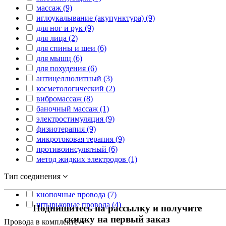
массаж (9)
иглоукалывание (акупунктура) (9)
для ног и рук (9)
для лица (2)
для спины и шеи (6)
для мышц (6)
для похудения (6)
антицеллюлитный (3)
косметологический (2)
вибромассаж (8)
баночный массаж (1)
электростимуляция (9)
физиотерапия (9)
микротоковая терапия (9)
противоинсультный (6)
метод жидких электродов (1)
Тип соединения
кнопочные провода (7)
штырьковые провода (4)
Подпишитесь на рассылку и получите
скидку на первый заказ
Провода в комплекте