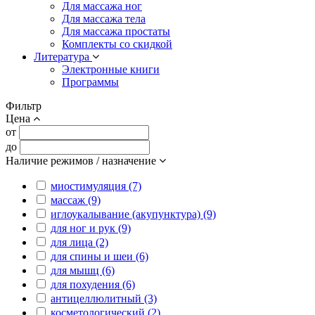
Для массажа ног
Для массажа тела
Для массажа простаты
Комплекты со скидкой
Литература
Электронные книги
Программы
Фильтр
Цена
от
до
Наличие режимов / назначение
миостимуляция (7)
массаж (9)
иглоукалывание (акупунктура) (9)
для ног и рук (9)
для лица (2)
для спины и шеи (6)
для мышц (6)
для похудения (6)
антицеллюлитный (3)
косметологический (2)