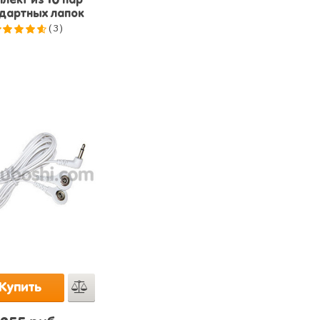
лект из 10 пар
дартных лапок
(3)
.7
из 5
Купить