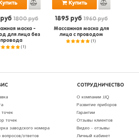
Купить
Купить
 руб
1895 руб
1800 руб
1960 руб
ажная маска -
Массажная маска для
од для лица без
лица с проводом
(1)
провода
(1)
5.0
из 5
5.0
из 5
ВИС
СОТРУДНИЧЕСТВО
авка
О компании JJQ
та
Развитие приборов
 точек
Гарантии
ор точек
Отзывы клиентов
ерка заводского номера
Видео - отзывы
 вопросов/ответов
Личный кабинет