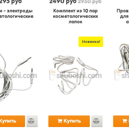
295 руб
2490 руб
2950 руб
и - электроды
Комплект из 10 пар
Пров
етологические
косметологических
для
лапок
а
Новинка!
Купить
Купить