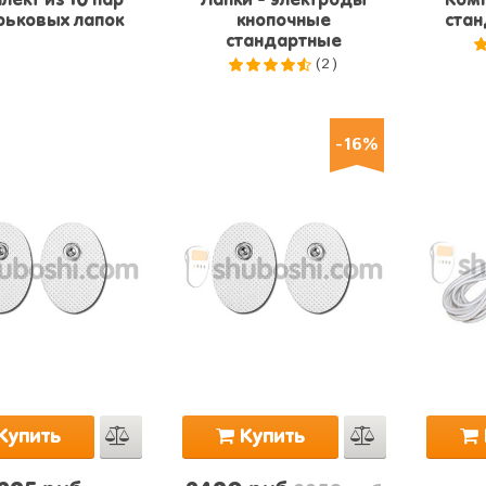
лект из 10 пар
Лапки - электроды
Комп
ьковых лапок
кнопочные
стан
стандартные
(2)
4
4.5
из
5
-16%
Купить
Купить