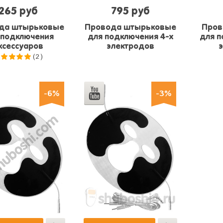
265 руб
795 руб
да штырьковые
Провода штырьковые
Пров
 подключения
для подключения 4-х
для п
ксессуаров
электродов
(2)
.0
из 5
-6%
-3%