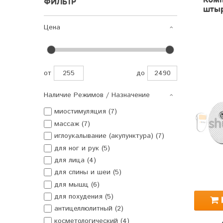
Комп
ФИЛЬТР
штыр
Цена
от
до
Наличие Режимов / Назначение
миостимуляция (7)
массаж (7)
иглоукалывание (акупунктура) (7)
для ног и рук (5)
для лица (4)
для спины и шеи (5)
для мышц (6)
для похудения (5)
антицеллюлитный (2)
косметологический (4)