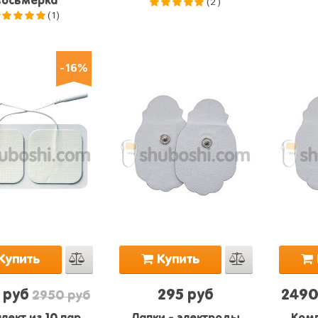
(2)
восьмерка"
(1)
5.0
из 5
5.0
из 5
-16%
Купить
Купить
 руб
295 руб
2490
2950 руб