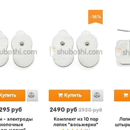
-16%
Купить
Купить
295 руб
2490 руб
2950 руб
и - электроды
Комплект из 10 пар
Лапк
кнопочные
лапок "восьмерка"
штырь