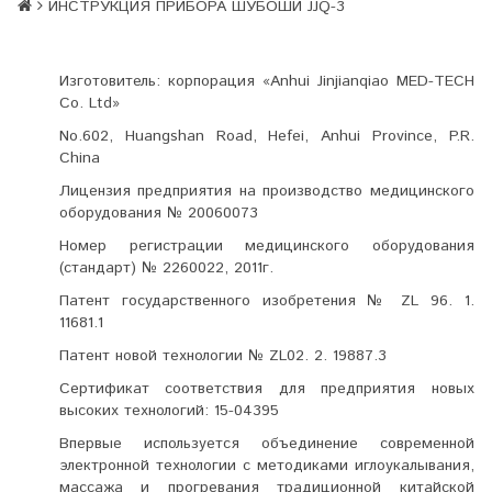
ИНСТРУКЦИЯ ПРИБОРА ШУБОШИ JJQ-3
Изготовитель: корпорация «
Anhui
Jinjianqiao
MED
-
TECH
Co
.
Ltd
»
No.602,
Huangshan Road
,
Hefei
,
Anhui
Province, P.R.
China
Лицензия предприятия на производство медицинского
оборудования № 20060073
Номер регистрации медицинского оборудования
(стандарт) № 2260022, 2011г.
Патент государственного изобретения
№
ZL
96. 1.
11681.1
Патент новой технологии №
ZL
02. 2. 19887.3
Сертификат соответствия для предприятия новых
высоких технологий: 15-04395
Впервые используется объединение современной
электронной технологии с методиками иглоукалывания,
массажа и прогревания традиционной китайской