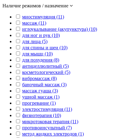
Наличие режимов / назначение
миостимуляция (11)
массаж (11)
иглоукалывание (акупунктура) (10)
для ног и рук (10)
для лица (5)
для спины и шеи (10)
для мышц (10)
для похудения (8)
антицеллюлитный (5)
косметологический (5)
вибромассаж (8)
баночный массаж (3)
массаж гуаша (3)
ушной массаж (1)
прогревание (1)
электростимуляция (11)
физиотерапия (10)
микротоковая терапия (11)
противоинсультный (7)
метод жидких электродов (1)