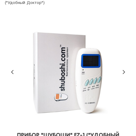
("Удобный Доктор")
ПРИБОР "ШУБОШИ" FZ-1 ("УДОБНЫЙ