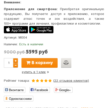
Внимание:
Приложение для смартфона:
Приобретая оригинальную
продукцию, Вы получаете доступ к приложению, которое
содержит атлас точек и зон воздействия, а также
100+ программ для лечения, профилактики и косметологии.
Артикул:
M004
Наличие:
Есть в наличии
5595 руб
9000 руб
В корзину
купить в 1 клик
Рейтинг товара:
(
22
отзывов клиентов)
5.0
5
22
из
Вконтакте
Facebook
Google+
основано
на
оценках
Одноклассники
клиентов