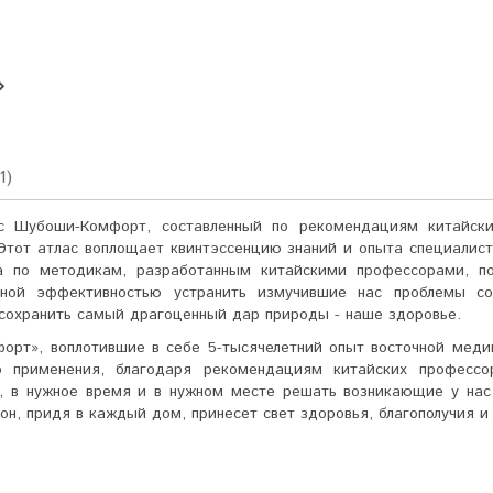
1)
с Шубоши-Комфорт, составленный по рекомендациям китайски
тот атлас воплощает квинтэссенцию знаний и опыта специалис
а по методикам, разработанным китайскими профессорами, по
ной эффективностью устранить измучившие нас проблемы со
 сохранить самый драгоценный дар природы - наше здоровье.
орт», воплотившие в себе 5-тысячелетний опыт восточной мед
 применения, благодаря рекомендациям китайских профессо
х, в нужное время и в нужном месте решать возникающие у нас
н, придя в каждый дом, принесет свет здоровья, благополучия и 