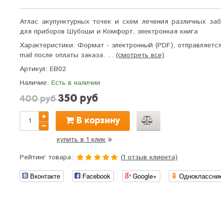
Атлас акупунктурных точек и схем лечения различных заб
для приборов Шубоши и Комфорт, электронная книга
Характеристики:
Формат - электронный (PDF), отправляется
mail после оплаты заказа. ...
(смотреть все)
Артикул:
EB02
Наличие:
Есть в наличии
350 руб
400 руб
В корзину
купить в 1 клик
Рейтинг товара:
(
1
отзыв клиента)
5.0
5
1
из
Вконтакте
Facebook
Google+
Одноклассни
основано
на
оценке
клиента