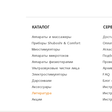
КАТАЛОГ
СЕР
Аппараты и массажеры
Дост
Приборы Shuboshi & Comfort
Опла
Миостимуляторы
Атлас
Аппараты микротоков
Подб
Аппараты физиотерапии
Пров
Ультразвуковые чистки лица
Архив
Электростимуляторы
FAQ
Дарсонвали
Блог 
Аксессуары
Инстр
Литература
Инстр
Акции
Инстр