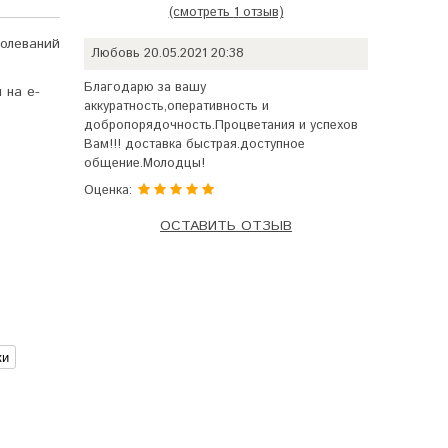
(смотреть
1
отзыв)
5.0
5
1
из
основано
олеваний
Любовь
20.05.2021 20:38
на
оценке
Благодарю за вашу
 на e-
клиента
аккуратность,оперативность и
добропорядочность.Процветания и успехов
Вам!!! доставка быстрая.доступное
общение.Молодцы!
Оценка:
ОСТАВИТЬ ОТЗЫВ
ки