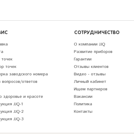
ВИС
СОТРУДНИЧЕСТВО
авка
О компании JJQ
та
Развитие приборов
 точек
Гарантии
ор точек
Отзывы клиентов
ерка заводского номера
Видео - отзывы
 вопросов/ответов
Личный кабинет
Ищем партнеров
о здоровье и красоте
Вакансии
укция JJQ-1
Политика
укция JJQ-2
Контакты
укция JJQ-3