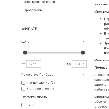
Электронные книги
Какими 
Программы
Миостиму
Пе
ра
об
ФИЛЬТР
Вт
та
Цена
Тр
пр
пр
Миостиму
от
до
Почему 
Поколение Прибора
В нашем
направл
4-е поколение (0)
широко 
5-е поколение (1)
кабинета
Миостим
Эффективность
абсолют
5x (0)
отзывов 