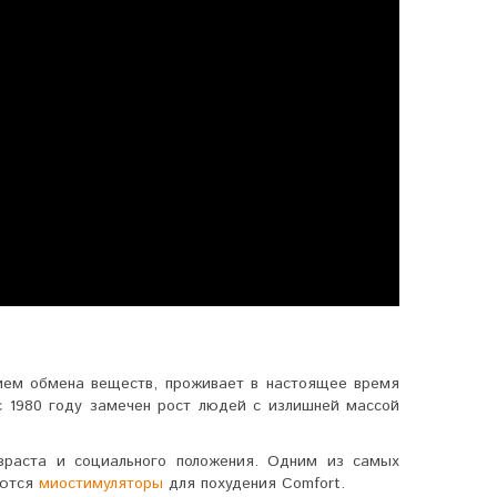
ием обмена веществ, проживает в настоящее время
с 1980 году замечен рост людей с излишней массой
зраста и социального положения. Одним из самых
яются
миостимуляторы
для похудения Comfort.