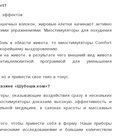
rt?
х эффектов:
ышечных волокон, жировые клетки начинают активно
угими упражнениями. Миостимуляторы для похудения
оль в области живота, то миостимуляторы Comfort
 скорейшему выздоровлению.
и на животе, в результате чего внешний вид живота
тицеллюлитной программой для уменьшения
но и привести свое тело в тонус.
газине «Шубоши.ком»?
оры, оказывающие воздействия сразу в нескольких
миостимуляторы доказали высокую эффективность и
тельной медицине, в салонах красоты и массажных
того, чтобы привести себя в форму. Наши приборы
ническими исследованиями и большим количеством