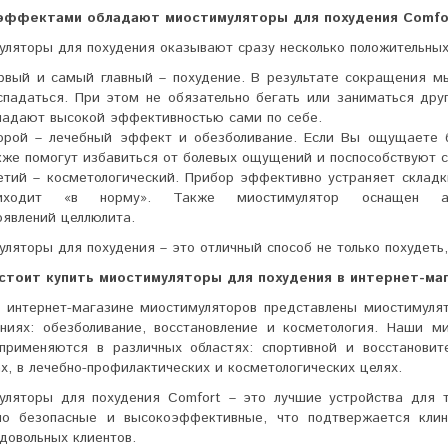
эффектами обладают миостимуляторы для похудения Comfo
ляторы для похудения оказывают сразу несколько положительны
рвый и самый главный – похудение. В результате сокращения м
спадаться. При этом не обязательно бегать или заниматься др
ладают высокой эффективностью сами по себе.
орой – лечебный эффект и обезболивание. Если Вы ощущаете б
кже помогут избавиться от болевых ощущений и поспособствуют
етий – косметологический. Прибор эффективно устраняет складк
иходит «в норму». Также миостимулятор оснащен ан
оявлений целлюлита.
ляторы для похудения – это отличный способ не только похудеть, 
стоит купить миостимуляторы для похудения в интернет-ма
 интернет-магазине миостимуляторов представлены миостимулят
ениях: обезболивание, восстановление и косметология. Наши 
применяются в различных областях: спортивной и восстанови
х, в лечебно-профилактических и косметологических целях.
уляторы для похудения Comfort – это лучшие устройства для 
но безопасные и высокоэффективные, что подтвержается кли
довольных клиентов.