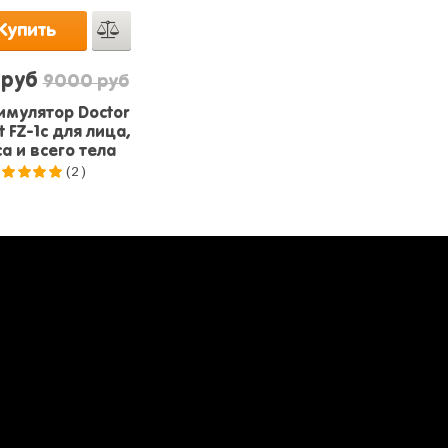
Купить
 руб
9000 руб
мулятор Doctor
 FZ-1c для лица,
а и всего тела
(2)
.0
из 5