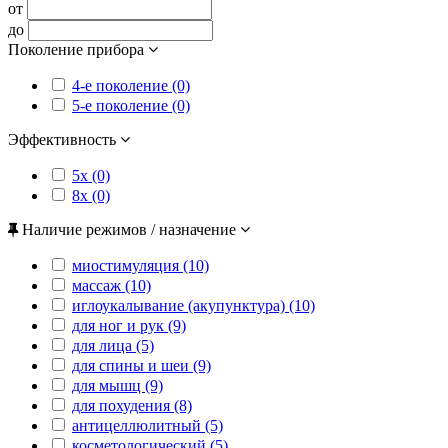
от
до
Поколение прибора
4-е поколение (0)
5-е поколение (0)
Эффективность
5x (0)
8x (0)
Наличие режимов / назначение
миостимуляция (10)
массаж (10)
иглоукалывание (акупунктура) (10)
для ног и рук (9)
для лица (5)
для спины и шеи (9)
для мышц (9)
для похудения (8)
антицеллюлитный (5)
косметологический (5)