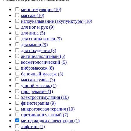
миостимуляция (10)
массаж (10)
иглоукалывание (акупунктура) (10)
для ног и рук (9)
для лица (5)
для спины и шеи (9)
для мышц (9)
для похудения (8)
антицеллюлитный (5)
косметологический (5)
вибромассаж (8)
баночный массаж (3)
массаж гуаша (3)
ушной массаж (1)
прогревание (1)
электростимуляция (10)
физиотерапия (9)
микротоковая терапия (10)
противоинсультный (7)
метод жидких электродов (1)
лифтинг (1)