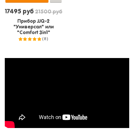
17495 руб
21500 руб
Прибор JJQ-2
"Универсал" или
"Comfort 3in1"
(8)
5.0
из 5