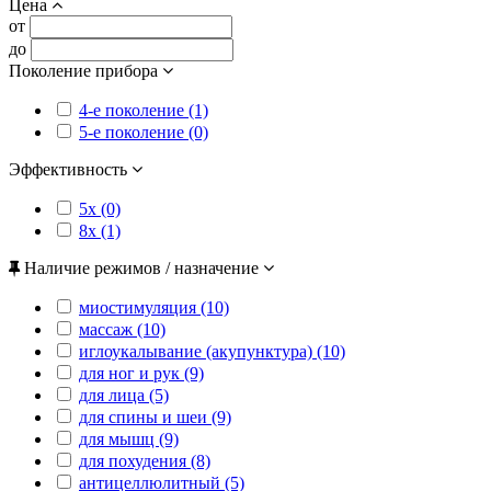
Цена
от
до
Поколение прибора
4-е поколение (1)
5-е поколение (0)
Эффективность
5x (0)
8x (1)
Наличие режимов / назначение
миостимуляция (10)
массаж (10)
иглоукалывание (акупунктура) (10)
для ног и рук (9)
для лица (5)
для спины и шеи (9)
для мышц (9)
для похудения (8)
антицеллюлитный (5)