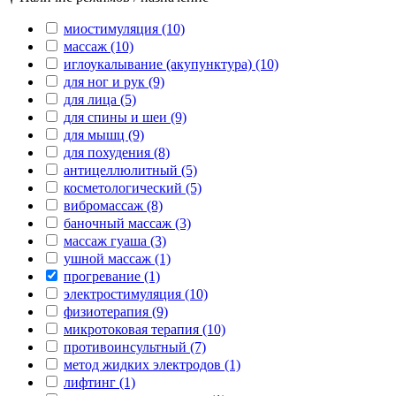
миостимуляция (10)
массаж (10)
иглоукалывание (акупунктура) (10)
для ног и рук (9)
для лица (5)
для спины и шеи (9)
для мышц (9)
для похудения (8)
антицеллюлитный (5)
косметологический (5)
вибромассаж (8)
баночный массаж (3)
массаж гуаша (3)
ушной массаж (1)
прогревание (1)
электростимуляция (10)
физиотерапия (9)
микротоковая терапия (10)
противоинсультный (7)
метод жидких электродов (1)
лифтинг (1)