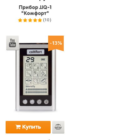
Прибор JJQ-1
"Комфорт"
(10)
5.0
из 5
-13%
Купить