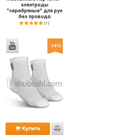
электроды
"серебряные" для рук
без провода
(1)
5.0
из 5
-14%
Купить