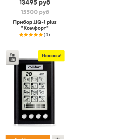
13495 руб
15500 руб
Прибор JJQ-1 plus
"Комфорт"
(3)
5.0
из 5
Новинка!