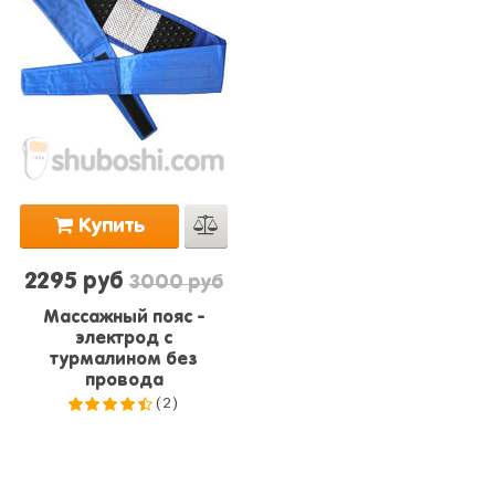
Купить
2295 руб
3000 руб
Массажный пояс -
электрод с
турмалином без
провода
(2)
4.5
из
5