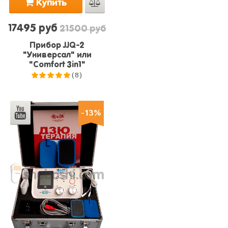
Купить
17495 руб
21500 руб
Прибор JJQ-2
"Универсал" или
"Comfort 3in1"
(8)
5.0
из 5
-13%