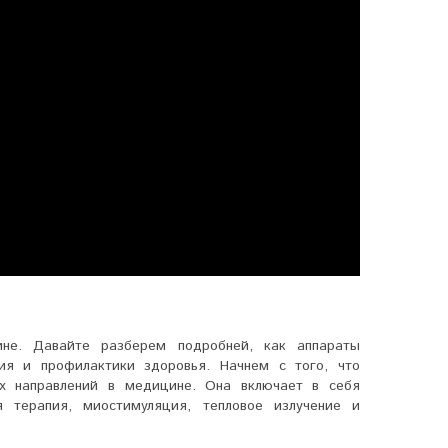
не. Давайте разберем подробней, как аппараты
я и профилактики здоровья. Начнем с того, что
их направлений в медицине. Она включает в себя
я терапия, миостимуляция, тепловое излучение и