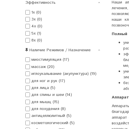
Наши ап
Эффективность
лечения
1x (0)
позволя
3x (0)
наши кл
позвоноч
4x (0)
5x (1)
Полный 
8x (0)
ун
ра
Наличие Режимов / Назначение
эф
миостимуляция (17)
бл
ме
массаж (20)
ун
иглоукалывание (акупунктура) (19)
эл
для ног и рук (17)
бе
для лица (5)
аб
для спины и шеи (14)
Аппарат
для мышц (15)
Аппарат
для похудения (8)
благода
антицеллюлитный (5)
аппарат
косметологический (5)
воздейс
которых