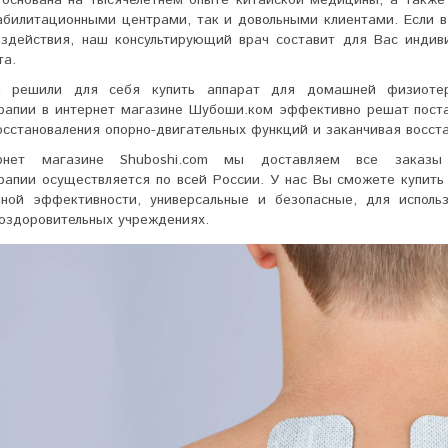
абилитационными центрами, так и довольными клиентами. Если 
оздействия, наш консультирующий врач составит для Вас индив
та.
 решили для себя купить аппарат для домашней физиоте
рапии
в интернет магазине Шубоши.ком эффективно решат поста
осстановаления опорно-двигательных функций и заканчивая восст
рнет магазине Shuboshi.com мы доставляем все зака
рапии
осуществляется по всей России. У нас Вы сможете купить
нной эффективности, универсальные и безопасные, для исполь
оздоровительных учреждениях.