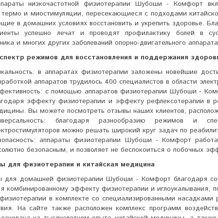
параты низкочастотной физиотерапии Шубоши - Комфорт вкл
, термо и миостимуляции, пересекающиеся с подходами китайско
ющие в домашних условиях восстановить и укрепить здоровье. Б
иенты успешно лечат и проводят профилактику болей в суст
ника и многих других заболеваний опорно-двигательного аппарата
спектр режимов для восстановления и поддержания здоров
икальность: в аппаратах физиотерапии заложены новейшие дости
зработкой аппаратов трудилось 400 специалистов в области элект
фективность: с помощью аппаратов физиотерапии Шубоши - Комф
агодаря эффекту физиотерапии и эффекту рефлексотерапии в ре
дицины. Вы можете посмотреть отзывы наших клиентов, располож
иверсальность: благодаря разнообразию режимов и с
ектростимуляторов можно решать широкий круг задач по реабили
зопасность: аппараты физиотерапии Шубоши - Комфорт работа
солютно безопасным, и позволяет не беспокоиться о побочных э
ы для физиотерапии и китайская медицина
ы для домашней физиотерапии Шубоши - Комфорт благодаря со
ря комбинированному эффекту физиотерапии и иглоукалывания, п
 физиотерапии в комплекте со специализированными насадками 
твия. На сайте также расположен комплекс программ воздейст
 основана на тысячелетнем опыте китайской медицины, а также