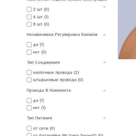
2 шт (0)
4 шт (1)
8 шт (0)
Независимая Регулировка Каналов
да (1)
нет (0)
Тип Соединения
кнопочные провода (2)
штырьковые провода (0)
Провода В Комплекте
да (1)
нет (1)
Тип Питания
от сети (0)
от батарейки 9В (типа "крона") (0)