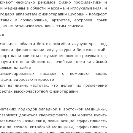
ючают несколько режимов физио профилактики и
й медицины в области массажа и иглоукалывания, и
лагодаря аппаратам физиотерапии Шубоши - Комфорт
авах и позвоночнике, артритов, артрозов, грыж
, но не ограничиваясь лишь этим списком.
ья
жения в области биотехнологий и акупунктуры, над
роники, физиотерапии, акупунктуры и биотехнологий
орт наши клиенты получили множество результатов,
зультате воздействия на лечебные точки китайской
енные на сайте
пециализированных насадок с помощью наших
тации, здоровью и красоте
ют на низких частотах, что делает их применение
ффектах высокочастотной физиотерапии
четанию подходов западной и восточной медицины,
озволяют добиться сверхэффекта. Вы можете купить
различного назначения, повышающие эффективность
вия по точкам китайской медицины, эффективность
 подтверждена на практике как сотрудничающими с