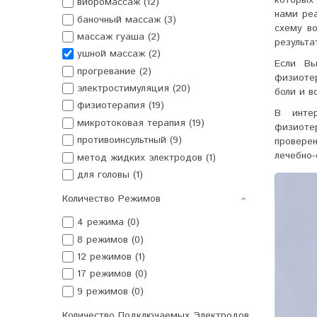
вибромассаж (12)
нами ре
баночный массаж (3)
схему в
массаж гуаша (2)
результа
ушной массаж (2)
Если Вы
прогревание (2)
физиоте
электростимуляция (20)
боли и в
физиотерапия (19)
В инте
микротоковая терапия (19)
физиоте
противоинсультный (9)
провере
лечебно-
метод жидких электродов (1)
для головы (1)
Количество Режимов
4 режима (0)
8 режимов (0)
12 режимов (1)
17 режимов (0)
9 режимов (0)
Количество Подключаемых Электродов