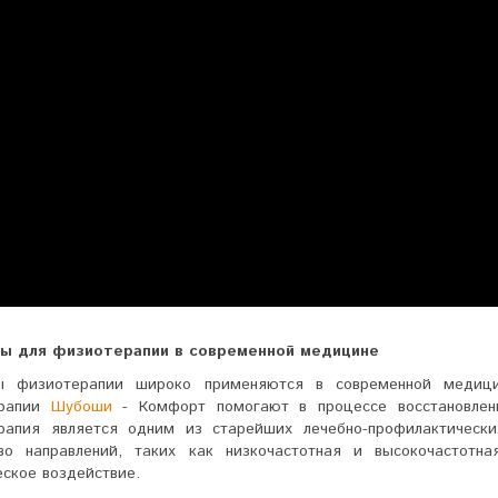
ы для физиотерапии в современной медицине
ы физиотерапии широко применяются в современной медици
ерапии
Шубоши
- Комфорт помогают в процессе восстановлени
рапия является одним из старейших лечебно-профилактическ
во направлений, таких как низкочастотная и высокочастотна
ское воздействие.