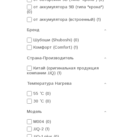
от аккумулятора 9В (типа "крона")
(0)
от аккумулятора (встроенный) (1)
Бренд
Шубоши (Shuboshi) (0)
Комфорт (Comfort) (1)
Страна-Производитель
Китай (оригинальная продукция
компании JJQ) (1)
Температура Нагрева
55 °C (0)
30 °C (0)
Модель
M004 (0)
JJQ-2 (1)
JJQ-1 plus (0)