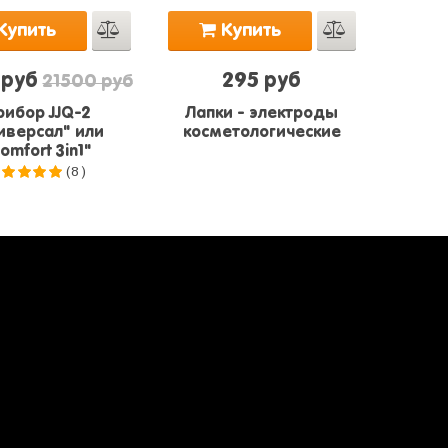
Купить
Купить
 руб
295 руб
21500 руб
рибор JJQ-2
Лапки - электроды
иверсал" или
косметологические
omfort 3in1"
(8)
.0
из 5