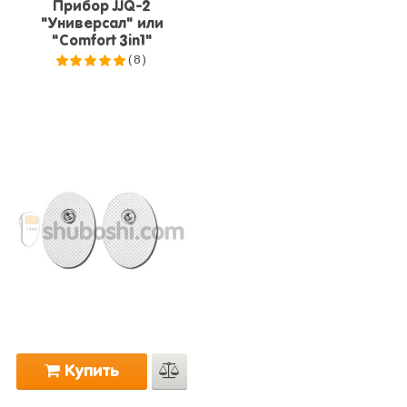
Прибор JJQ-2
"Универсал" или
"Comfort 3in1"
(8)
5.0
из 5
Купить