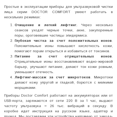
Простые в эксплуатации приборы для ультразвуковой чистки
лица серии DOCTOR COMFORT умеют работать в
нескольких режимах:
Очищение и легкий лифтинг.
Через несколько
сеансов уходят черные точки, акне, закупоренные
поры, ороговевшие частицы эпидермиса.
Глубокая чистка за счет положительных ионов
.
Положительные ионы повышают кислотность кожи,
помогают порам открыться и избавиться от токсинов.
Питание за счет отрицательных ионов
.
Отрицательные ионы восстанавливают водно-жировой
барьер, улучшают питание, делают тон кожи ровным,
уменьшают отечность.
Лифтинг-массаж за счет микротоков
. Микротоки
делают кожу упругой и гладкой, борются с мелкими
морщинами.
Приборы Doctor Comfort работают на аккумуляторах или от
USB-порта, заряжаются от сети 220 В за 1 час, выдают
частоту ультразвука = 26 тыс. вибраций в секунду. В
коробке идет инструкция на русском языке, адаптер и
провод. Мы поставляем эти устройства напрямую от завода-