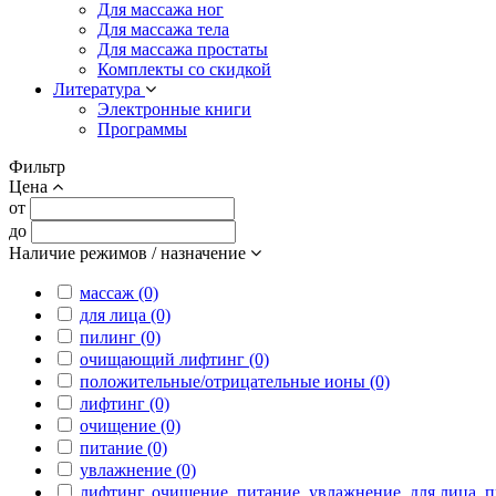
Для массажа ног
Для массажа тела
Для массажа простаты
Комплекты со скидкой
Литература
Электронные книги
Программы
Фильтр
Цена
от
до
Наличие режимов / назначение
массаж (0)
для лица (0)
пилинг (0)
очищающий лифтинг (0)
положительные/отрицательные ионы (0)
лифтинг (0)
очищение (0)
питание (0)
увлажнение (0)
лифтинг, очищение, питание, увлажнение, для лица, 