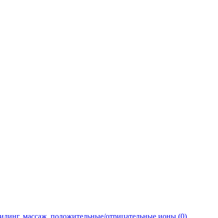
пилинг, массаж, положительные/отрицательные ионы (0)