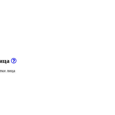
лица
тки лица