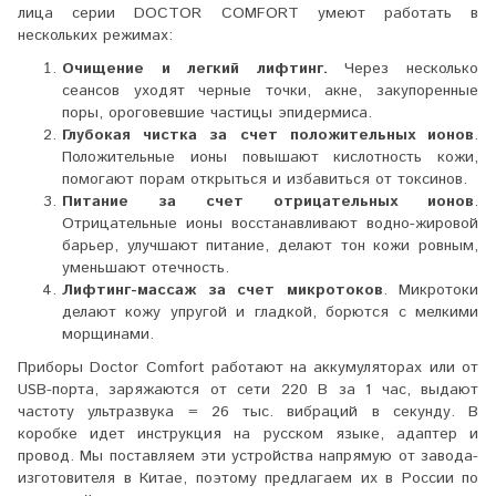
лица серии DOCTOR COMFORT умеют работать в
нескольких режимах:
Очищение и легкий лифтинг.
Через несколько
сеансов уходят черные точки, акне, закупоренные
поры, ороговевшие частицы эпидермиса.
Глубокая чистка за счет положительных ионов
.
Положительные ионы повышают кислотность кожи,
помогают порам открыться и избавиться от токсинов.
Питание за счет отрицательных ионов
.
Отрицательные ионы восстанавливают водно-жировой
барьер, улучшают питание, делают тон кожи ровным,
уменьшают отечность.
Лифтинг-массаж за счет микротоков
. Микротоки
делают кожу упругой и гладкой, борются с мелкими
морщинами.
Приборы Doctor Comfort работают на аккумуляторах или от
USB-порта, заряжаются от сети 220 В за 1 час, выдают
частоту ультразвука = 26 тыс. вибраций в секунду. В
коробке идет инструкция на русском языке, адаптер и
провод. Мы поставляем эти устройства напрямую от завода-
изготовителя в Китае, поэтому предлагаем их в России по