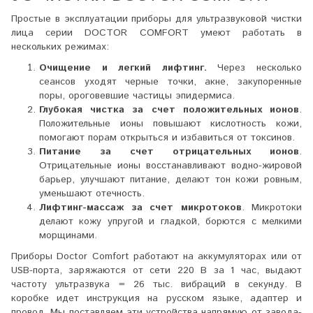
Простые в эксплуатации приборы для ультразвуковой чистки
лица серии DOCTOR COMFORT умеют работать в
нескольких режимах:
Очищение и легкий лифтинг.
Через несколько
сеансов уходят черные точки, акне, закупоренные
поры, ороговевшие частицы эпидермиса.
Глубокая чистка за счет положительных ионов
.
Положительные ионы повышают кислотность кожи,
помогают порам открыться и избавиться от токсинов.
Питание за счет отрицательных ионов
.
Отрицательные ионы восстанавливают водно-жировой
барьер, улучшают питание, делают тон кожи ровным,
уменьшают отечность.
Лифтинг-массаж за счет микротоков
. Микротоки
делают кожу упругой и гладкой, борются с мелкими
морщинами.
Приборы Doctor Comfort работают на аккумуляторах или от
USB-порта, заряжаются от сети 220 В за 1 час, выдают
частоту ультразвука = 26 тыс. вибраций в секунду. В
коробке идет инструкция на русском языке, адаптер и
провод. Мы поставляем эти устройства напрямую от завода-