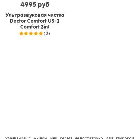
4995 руб
Ультразвуковая чистка
Doctor Comfort US-3
Comfort 3in1
(3)
5.0
из 5
Умывания с мылом или гелем недостаточно для глубокой