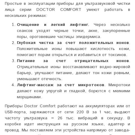
Простые в эксплуатации приборы для ультразвуковой чистки
лица серии DOCTOR COMFORT умеют работать в
нескольких режимах:
Очищение и легкий лифтинг.
Через несколько
сеансов уходят черные точки, акне, закупоренные
поры, ороговевшие частицы эпидермиса.
Глубокая чистка за счет положительных ионов
.
Положительные ионы повышают кислотность кожи,
помогают порам открыться и избавиться от токсинов.
Питание за счет отрицательных ионов
.
Отрицательные ионы восстанавливают водно-жировой
барьер, улучшают питание, делают тон кожи ровным,
уменьшают отечность.
Лифтинг-массаж за счет микротоков
. Микротоки
делают кожу упругой и гладкой, борются с мелкими
морщинами.
Приборы Doctor Comfort работают на аккумуляторах или от
USB-порта, заряжаются от сети 220 В за 1 час, выдают
частоту ультразвука = 26 тыс. вибраций в секунду. В
коробке идет инструкция на русском языке, адаптер и
провод. Мы поставляем эти устройства напрямую от завода-