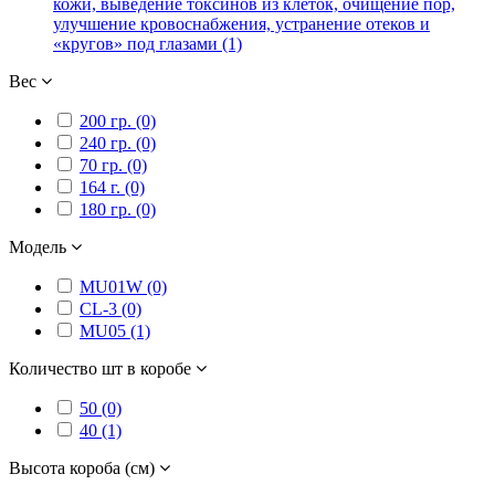
кожи, выведение токсинов из клеток, очищение пор,
улучшение кровоснабжения, устранение отеков и
«кругов» под глазами (1)
Вес
200 гр. (0)
240 гр. (0)
70 гр. (0)
164 г. (0)
180 гр. (0)
Модель
MU01W (0)
CL-3 (0)
MU05 (1)
Количество шт в коробе
50 (0)
40 (1)
Высота короба (см)