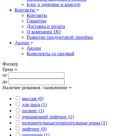
Блог о здоровье и красоте
Контакты
Контакты
Гарантии
Доставка и оплата
О компании JJQ
Развитие продуктовой линейки
Акции
Акции
Комплекты со скидкой
Фильтр
Цена
от
до
Наличие режимов / назначение
массаж (0)
для лица (1)
пилинг (1)
очищающий лифтинг (1)
положительные/отрицательные ионы (1)
лифтинг (0)
очищение (1)