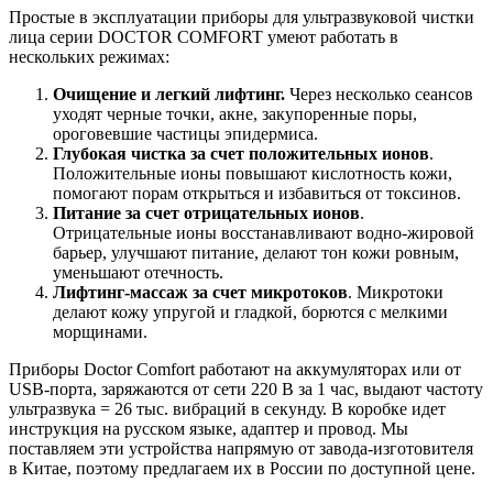
Простые в эксплуатации приборы для ультразвуковой чистки
лица серии DOCTOR COMFORT умеют работать в
нескольких режимах:
Очищение и легкий лифтинг.
Через несколько сеансов
уходят черные точки, акне, закупоренные поры,
ороговевшие частицы эпидермиса.
Глубокая чистка за счет положительных ионов
.
Положительные ионы повышают кислотность кожи,
помогают порам открыться и избавиться от токсинов.
Питание за счет отрицательных ионов
.
Отрицательные ионы восстанавливают водно-жировой
барьер, улучшают питание, делают тон кожи ровным,
уменьшают отечность.
Лифтинг-массаж за счет микротоков
. Микротоки
делают кожу упругой и гладкой, борются с мелкими
морщинами.
Приборы Doctor Comfort работают на аккумуляторах или от
USB-порта, заряжаются от сети 220 В за 1 час, выдают частоту
ультразвука = 26 тыс. вибраций в секунду. В коробке идет
инструкция на русском языке, адаптер и провод. Мы
поставляем эти устройства напрямую от завода-изготовителя
в Китае, поэтому предлагаем их в России по доступной цене.