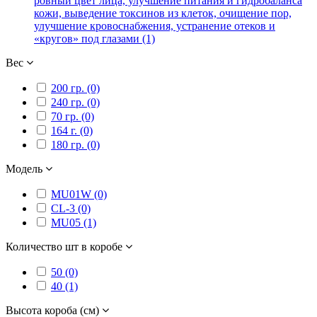
ровный цвет лица, улучшение питания и гидробаланса
кожи, выведение токсинов из клеток, очищение пор,
улучшение кровоснабжения, устранение отеков и
«кругов» под глазами (1)
Вес
200 гр. (0)
240 гр. (0)
70 гр. (0)
164 г. (0)
180 гр. (0)
Модель
MU01W (0)
CL-3 (0)
MU05 (1)
Количество шт в коробе
50 (0)
40 (1)
Высота короба (см)