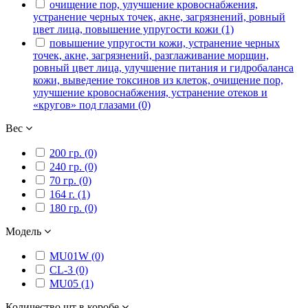
очищение пор, улучшение кровоснабжения,
устранение черных точек, акне, загрязнений, ровный
цвет лица, повышение упругости кожи (1)
повышение упругости кожи, устранение черных
точек, акне, загрязнений, разглаживание морщин,
ровный цвет лица, улучшение питания и гидробаланса
кожи, выведение токсинов из клеток, очищение пор,
улучшение кровоснабжения, устранение отеков и
«кругов» под глазами (0)
Вес
200 гр. (0)
240 гр. (0)
70 гр. (0)
164 г. (1)
180 гр. (0)
Модель
MU01W (0)
CL-3 (0)
MU05 (1)
Количество шт в коробе