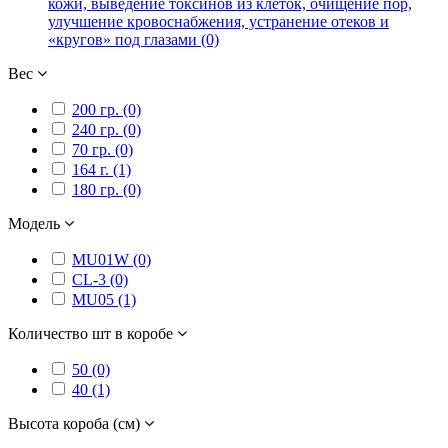
кожи, выведение токсинов из клеток, очищение пор,
улучшение кровоснабжения, устранение отеков и
«кругов» под глазами (0)
Вес
200 гр. (0)
240 гр. (0)
70 гр. (0)
164 г. (1)
180 гр. (0)
Модель
MU01W (0)
CL-3 (0)
MU05 (1)
Количество шт в коробе
50 (0)
40 (1)
Высота короба (см)