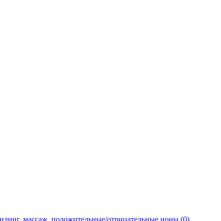
пилинг, массаж, положительные/отрицательные ионы (0)