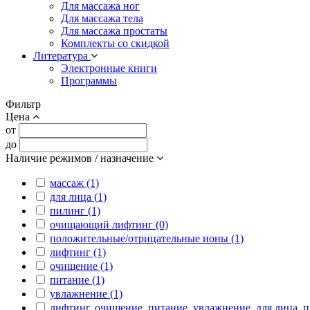
Для массажа ног
Для массажа тела
Для массажа простаты
Комплекты со скидкой
Литература
Электронные книги
Программы
Фильтр
Цена
от
до
Наличие режимов / назначение
массаж (1)
для лица (1)
пилинг (1)
очищающий лифтинг (0)
положительные/отрицательные ионы (1)
лифтинг (1)
очищение (1)
питание (1)
увлажнение (1)
лифтинг, очищение, питание, увлажнение, для лица, 