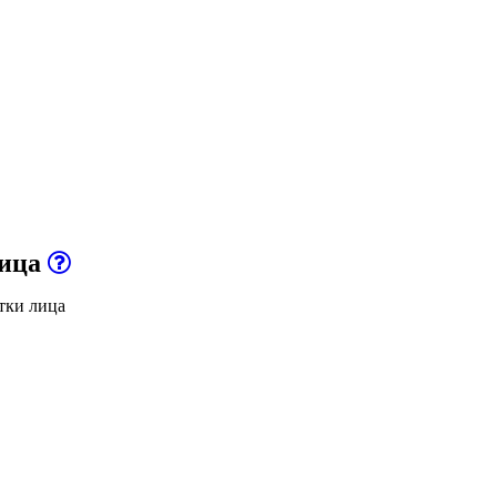
лица
тки лица