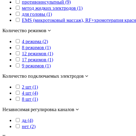
противоинсультный (9)
метод жидких электродов (1)
для головы (1)
EMS (микротоковый массаж), RF+хромотерапия красн
Количество режимов
4 режима (2)
8 режимов (1)
12 режимов (1)
17 режимов (1)
9 режимов (1)
Количество подключаемых электродов
2 шт (1)
4 шт (4)
8 шт (1)
Независимая регулировка каналов
да (4)
нет (2)