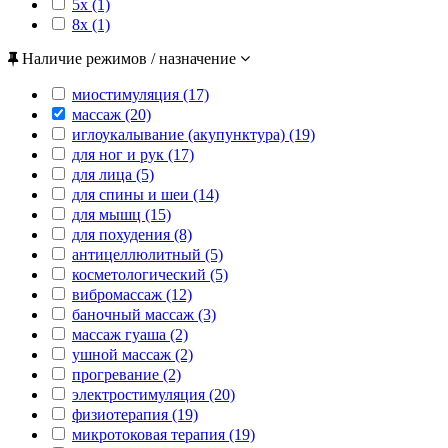
5x (1)
8x (1)
Наличие режимов / назначение
миостимуляция (17)
массаж (20)
иглоукалывание (акупунктура) (19)
для ног и рук (17)
для лица (5)
для спины и шеи (14)
для мышц (15)
для похудения (8)
антицеллюлитный (5)
косметологический (5)
вибромассаж (12)
баночный массаж (3)
массаж гуаша (2)
ушной массаж (2)
прогревание (2)
электростимуляция (20)
физиотерапия (19)
микротоковая терапия (19)