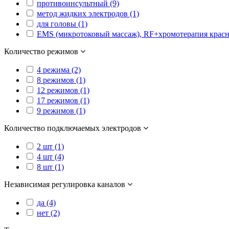
противоинсультный (9)
метод жидких электродов (1)
для головы (1)
EMS (микротоковый массаж), RF+хромотерапия красн
Количество режимов
4 режима (2)
8 режимов (1)
12 режимов (1)
17 режимов (1)
9 режимов (1)
Количество подключаемых электродов
2 шт (1)
4 шт (4)
8 шт (1)
Независимая регулировка каналов
да (4)
нет (2)