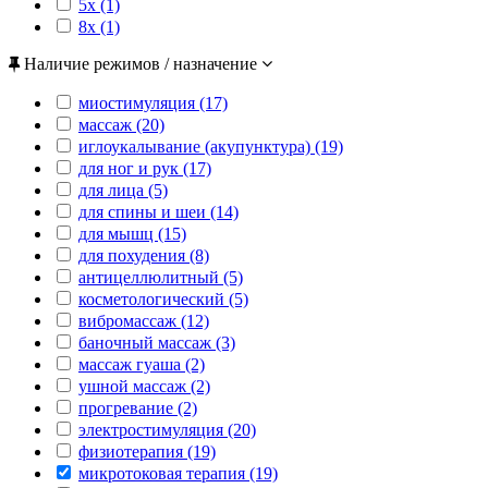
5x (1)
8x (1)
Наличие режимов / назначение
миостимуляция (17)
массаж (20)
иглоукалывание (акупунктура) (19)
для ног и рук (17)
для лица (5)
для спины и шеи (14)
для мышц (15)
для похудения (8)
антицеллюлитный (5)
косметологический (5)
вибромассаж (12)
баночный массаж (3)
массаж гуаша (2)
ушной массаж (2)
прогревание (2)
электростимуляция (20)
физиотерапия (19)
микротоковая терапия (19)