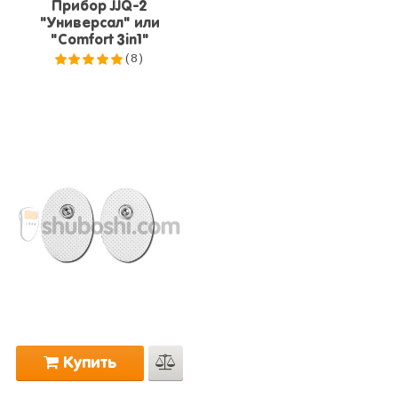
Прибор JJQ-2
"Универсал" или
"Comfort 3in1"
(8)
5.0
из 5
Купить