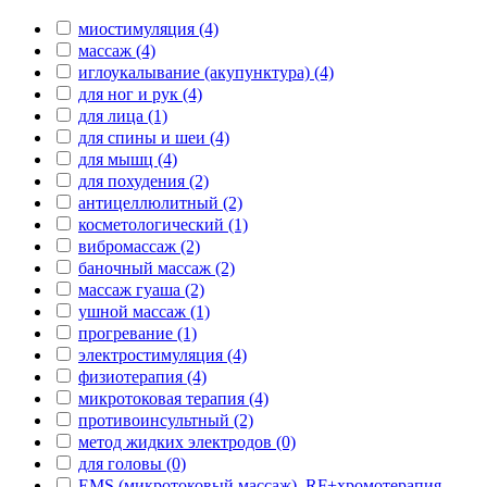
миостимуляция (4)
массаж (4)
иглоукалывание (акупунктура) (4)
для ног и рук (4)
для лица (1)
для спины и шеи (4)
для мышц (4)
для похудения (2)
антицеллюлитный (2)
косметологический (1)
вибромассаж (2)
баночный массаж (2)
массаж гуаша (2)
ушной массаж (1)
прогревание (1)
электростимуляция (4)
физиотерапия (4)
микротоковая терапия (4)
противоинсультный (2)
метод жидких электродов (0)
для головы (0)
EMS (микротоковый массаж), RF+хромотерапия