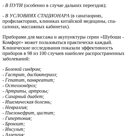
- В ПУТИ
(особенно в случае дальних переездов);
- В УСЛОВИЯХ СТАЦИОНАРА
(в санатаориях,
профилакториях, клиниках китайской медицины, спа-
салонах, массажных кабинетах).
Приборами для массажа и акупунктуры серии «Шубоши -
Комфорт» может пользоваться практически каждый.
Клинические исследования показали эффективность
приборов в 98 из 100 случаев наиболее распространенных
заболеваний:
- Болевой синдром;
- Гастрит, дисбактериоз;
- Гепатит, панкреатит;
- Остеохондроз;
- Артриты, артрозы;
- Сахарный диабет;
- Ишемическая болезнь;
- Невралгия;
- Пиелонефрит, цистит;
- Гипертония;
- Бронхит;
- Инсульт;
- Аллергия;