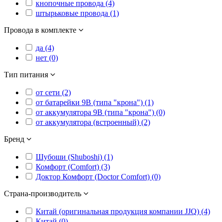
кнопочные провода (4)
штырьковые провода (1)
Провода в комплекте
да (4)
нет (0)
Тип питания
от сети (2)
от батарейки 9В (типа "крона") (1)
от аккумулятора 9В (типа "крона") (0)
от аккумулятора (встроенный) (2)
Бренд
Шубоши (Shuboshi) (1)
Комфорт (Comfort) (3)
Доктор Комфорт (Doctor Comfort) (0)
Страна-производитель
Китай (оригинальная продукция компании JJQ) (4)
Китай (0)