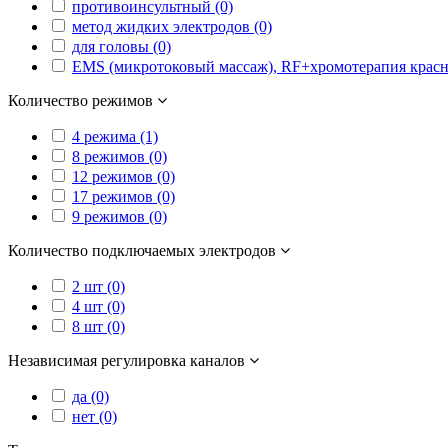
противоинсультный (0)
метод жидких электродов (0)
для головы (0)
EMS (микротоковый массаж), RF+хромотерапия красн
Количество режимов
4 режима (1)
8 режимов (0)
12 режимов (0)
17 режимов (0)
9 режимов (0)
Количество подключаемых электродов
2 шт (0)
4 шт (0)
8 шт (0)
Независимая регулировка каналов
да (0)
нет (0)