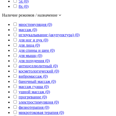
5x (0)
8x (0)
Наличие режимов / назначение
миостимуляция (0)
массаж (0)
иглоукалывание (акупунктура) (0)
для ног и рук (0)
для лица (0)
для спины и шеи (0)
для мышц (0)
для похудения (0)
антицеллюлитный (0)
косметологический (0)
вибромассаж (0)
баночный массаж (0)
массаж гуаша (0)
ушной массаж (0)
прогревание (0)
электростимуляция (0)
физиотерапия (0)
микротоковая терапия (0)