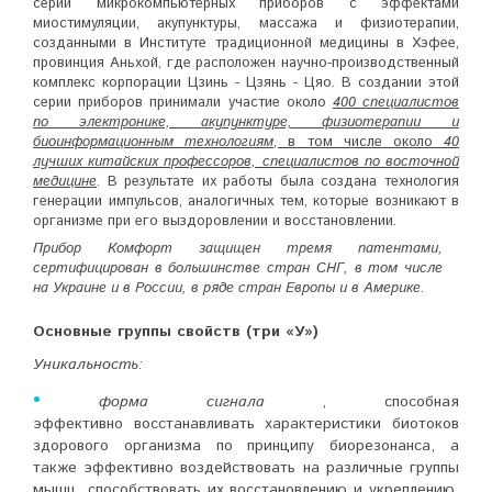
серии микрокомпьютерных приборов с эффектами
миостимуляции, акупунктуры, массажа и физиотерапии,
созданными в Институте традиционной медицины в Хэфее,
провинция Аньхой, где расположен научно-производственный
комплекс корпорации Цзинь - Цзянь - Цяо. В создании этой
серии приборов принимали участие около
400 специалистов
по электронике, акупунктуре, физиотерапии и
биоинформационным технологиям
, в том числе около
40
лучших китайских профессоров, специалистов по восточной
медицине
. В результате их работы была создана технология
генерации импульсов, аналогичных тем, которые возникают в
организме при его выздоровлении и восстановлении.
Прибор Комфорт защищен тремя патентами,
сертифицирован в большинстве стран СНГ, в том числе
на Украине и в России, в ряде стран Европы и в Америке.
Основные группы свойств (три «У»)
Уникальность:
•
форма сигнала
, способная
эффективно восстанавливать характеристики биотоков
здорового организма по принципу биорезонанса, а
также эффективно воздействовать на различные группы
мышц, способствовать их восстановлению и укреплению,