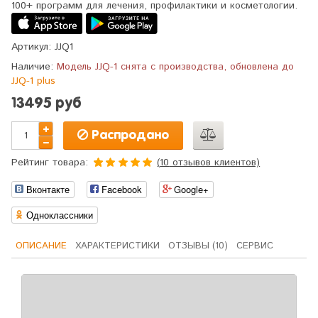
100+ программ для лечения, профилактики и косметологии.
Артикул:
JJQ1
Наличие:
Модель JJQ-1 снята с производства, обновлена до
JJQ-1 plus
13495 руб
Распродано
Рейтинг товара:
(
10
отзывов клиентов)
5.0
5
10
из
Вконтакте
Facebook
Google+
основано
на
оценках
Одноклассники
клиентов
ОПИСАНИЕ
ХАРАКТЕРИСТИКИ
ОТЗЫВЫ (10)
СЕРВИС