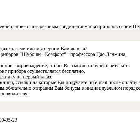
невой основе с штырьковым соединением для приборов серии Ш
дитесь сами или мы вернем Вам деньги!
приборов "Шубоши - Комфорт" - профессора Цао Лянмина.
онное сопровождение, чтобы Вы смогли получить результат.
емонт прибора осуществляется бесплатно.
скидку на первый заказ.
книги, ссылки на которые Вы получаете по e-mail после оплаты 
и мы обязательно отправим Вам бонусы в индивидуальном порядке
роизводителя.
00-35-23