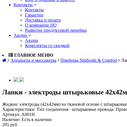
Контакты
Контакты
Гарантии
Доставка и оплата
О компании JJQ
Развитие продуктовой линейки
Акции
Акции
Комплекты со скидкой
ГЛАВНОЕ МЕНЮ
Аппараты и массажеры
Приборы Shuboshi & Comfort
Ла
Лапки - электроды штырьковые 42х42
Жидкие электроды (42х42мм) на тканевой основе с штырьков
Характеристики:
Тип соединения - штырьковые провода. Провод
Артикул:
A001H
Наличие:
Есть в наличии
295 руб