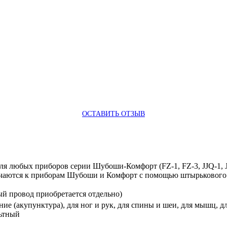
ОСТАВИТЬ ОТЗЫВ
ля любых приборов серии Шубоши-Комфорт (FZ-1, FZ-3, JJQ-1, J
лючаются к приборам Шубоши и Комфорт с помощью штырькового
й провод приобретается отдельно)
ие (акупунктура), для ног и рук, для спины и шеи, для мышц, д
льтный