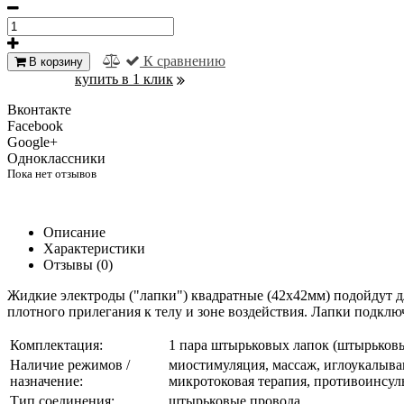
К сравнению
В корзину
купить в 1 клик
Вконтакте
Facebook
Google+
Одноклассники
Пока нет отзывов
Описание
Характеристики
Отзывы (0)
Жидкие электроды ("лапки") квадратные (42х42мм) подойдут д
плотного прилегания к телу и зоне воздействия. Лапки подк
Комплектация:
1 пара штырьковых лапок (штырьковы
Наличие режимов /
миостимуляция, массаж, иглоукалыван
назначение:
микротоковая терапия, противоинсу
Тип соединения:
штырьковые провода