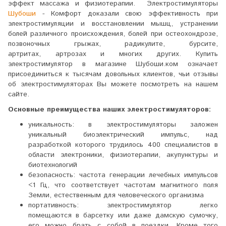
эффект массажа и физиотерапии. Электростимуляторы
Шубоши
- Комфорт доказали свою эффективность при
электростимуляции и восстановлении мышц, устранении
болей различного происхождения, болей при остеохондрозе,
позвоночных грыжах, радикулите, бурсите,
артритах, артрозах и многих других. Купить
электростимулятор в магазине Шубоши.ком означает
присоединиться к тысячам довольных клиентов, чьи отзывы
об электростимуляторах Вы можете посмотреть на нашем
сайте.
Основные преимущества наших электростимуляторов:
уникальность: в электростимуляторы заложен
уникальный биоэлектрический импульс, над
разработкой которого трудилось 400 специалистов в
области электроники, физиотерапии, акупунктуры и
биотехнологий
безопасность: частота генерации лечебных импульсов
<1 Гц, что соответствует частотам магнитного поля
Земли, естественным для человеческого организма
портативность: электростимулятор легко
помещаются в барсетку или даже дамскую сумочку,
его можно брать с собой в поездки. Кроме того