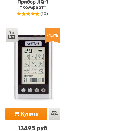
Прибор JJQ-1
"Комфорт"
(10)
5.0
из 5
-13%
Купить
13495 руб