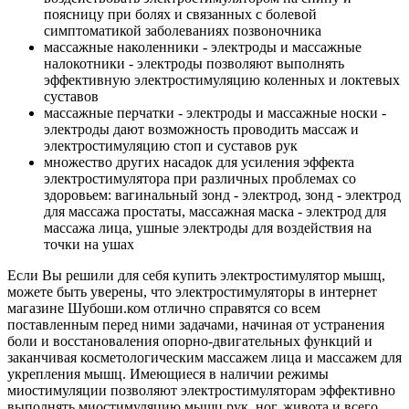
поясницу при болях и связанных с болевой
симптоматикой заболеваниях позвоночника
массажные наколенники - электроды и массажные
налокотники - электроды позволяют выполнять
эффективную электростимуляцию коленных и локтевых
суставов
массажные перчатки - электроды и массажные носки -
электроды дают возможность проводить массаж и
электростимуляцию стоп и суставов рук
множество других насадок для усиления эффекта
электростимулятора при различных проблемах со
здоровьем: вагинальный зонд - электрод, зонд - электрод
для массажа простаты, массажная маска - электрод для
массажа лица, ушные электроды для воздействия на
точки на ушах
Если Вы решили для себя купить электростимулятор мышц,
можете быть уверены, что электростимуляторы в интернет
магазине Шубоши.ком отлично справятся со всем
поставленным перед ними задачами, начиная от устранения
боли и восстановаления опорно-двигательных функций и
заканчивая косметологическим массажем лица и массажем для
укрепления мышц. Имеющиеся в наличии режимы
миостимуляции позволяют
электростимуляторам
эффективно
выполнять миостимуляцию мышц рук, ног, живота и всего