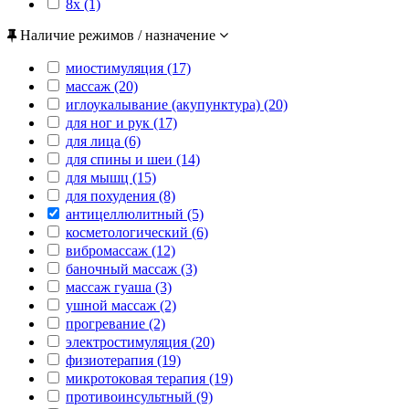
8x (1)
Наличие режимов / назначение
миостимуляция (17)
массаж (20)
иглоукалывание (акупунктура) (20)
для ног и рук (17)
для лица (6)
для спины и шеи (14)
для мышц (15)
для похудения (8)
антицеллюлитный (5)
косметологический (6)
вибромассаж (12)
баночный массаж (3)
массаж гуаша (3)
ушной массаж (2)
прогревание (2)
электростимуляция (20)
физиотерапия (19)
микротоковая терапия (19)
противоинсультный (9)