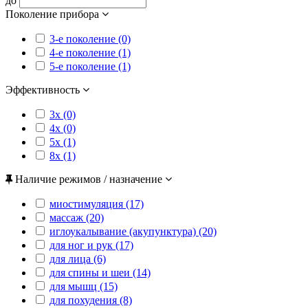
до
Поколение прибора
3-е поколение (0)
4-е поколение (1)
5-е поколение (1)
Эффективность
3x (0)
4x (0)
5x (1)
8x (1)
Наличие режимов / назначение
миостимуляция (17)
массаж (20)
иглоукалывание (акупунктура) (20)
для ног и рук (17)
для лица (6)
для спины и шеи (14)
для мышц (15)
для похудения (8)