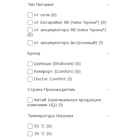
Тип Питания
от сети (0)
от батарейки 9В (типа "крона") (0)
от аккумулятора 9В (типа "крона")
(0)
от аккумулятора (встроенный) (1)
Бренд
Шубоши (Shuboshi) (0)
Комфорт (Comfort) (0)
Doctor Comfort (1)
Страна-Производитель
Китай (оригинальная продукция
компании JJQ) (1)
Температура Нагрева
55 °C (0)
30 °C (0)