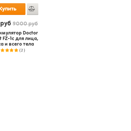
Купить
 руб
9000 руб
мулятор Doctor
 FZ-1c для лица,
а и всего тела
(2)
.0
из 5