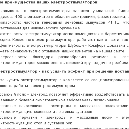
е преимущества наших электростимуляторов:
икальность: в электростимуляторы заложен уникальный биоэ
удилось 400 специалистов в области электроники, физиотерапии, 
зопасность: частота генерации лечебных импульсов <1 Гц, чт
тественным для человеческого организма
ртативность: электростимулятор легко помещаются в барсетку ил
ездки. Кроме того электростимуляторы работают как от сети, так
фективность: электростимуляторы Шубоши - Комфорт доказали с
жете ознакомиться с отзывами наших клиентов на нашем сайте
иверсальность: благодаря разнообразию режимов и с
ектростимуляторов можно решать широкий круг задач по реабили
лектростимулятор - как усилить эффект при решении поста
те купить электростимулятор в комплекте со специализированн
вность работы с электростимулятором:
ссажный пояс - электрод позволяет эффективно воздействовать э
язанных с болевой симптоматикой заболеваниях позвоночника
ссажные наколенники - электроды и массажные налокотники
ектростимуляцию коленных и локтевых суставов
ссажные перчатки - электроды и массажные носки - эле
ектростимуляцию стоп и суставов рук
ожество других насадок для усиления эффекта электростим