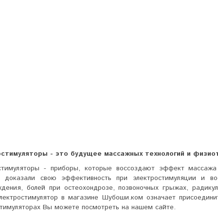
стимуляторы - это будущее массажных технологий и физио
стимуляторы - приборы, которые воссоздают эффект массаж
 доказали свою эффективность при электростимуляции и вос
дения, болей при остеохондрозе, позвоночных грыжах, радикул
электростимулятор в магазине Шубоши.ком означает присоедини
стимуляторах Вы можете посмотреть на нашем сайте.