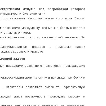
лектрический импульс, над разработкой которого
акупунктуры и биотехнологий
о соответствует частотам магнитного поля Земли,
и даже дамскую сумочку, его можно брать с собой в
 и от аккумулятора.
вою эффективность при различных заболеваниях. Вы
пециализированных насадок с помощью наших
тации, здоровью и красоте
вленной задачи
ыми насадками различного назначения, повышающие
лектростимулятором на спину и поясницу при болях и
 - электроды позволяют выполнять эффективную
ктроды дают возможность проводить массаж и
улятора при различных проблемах со здоровьем: