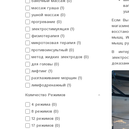
баночный массаж (0)
ва
массаж гуаша (1)
уш
ушной массаж (0)
Если Вы
прогревание (0)
магазин
электростимуляция (1)
восстан
физиотерапия (1)
мышц. И
микротоковая терапия (1)
мышц рук
противоинсультный (0)
В интер
метод жидких электродов (0)
электро
доказанн
для головы (0)
лифтинг (1)
разглаживание морщин (1)
лимфодренажный (1)
Количество Режимов
4 режима (0)
8 режимов (0)
12 режимов (0)
17 режимов (0)