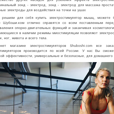
гинальный зонд - электрод, зонд - электрод для массажа прост
ные электроды для воздействия на точки на ушах
 решили для себя купить электростимулятор мышц, можете б
е Шубоши.ком отлично справятся со всем поставленным пере
оваления опорно-двигательных функций и заканчивая косметоло
меющиеся в наличии режимы миостимуляции позволяют
электро
, ног, живота и всего тела.
нет магазине электростимуляторов Shuboshi.com все за
стимуляторов производится по всей России. У нас Вы сможет
ой эффективности, универсальные и безопасные, для домашнего 