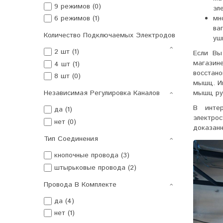
9 режимов (0)
эл
6 режимов (1)
мн
ва
Количество Подключаемых Электродов
уш
2 шт (1)
Если Вы
магазин
4 шт (1)
восстан
8 шт (0)
мышц. И
Независимая Регулировка Каналов
мышц рук
В интер
да (1)
электро
нет (0)
доказанн
Тип Соединения
кнопочные провода (3)
штырьковые провода (2)
Провода В Комплекте
да (4)
нет (1)