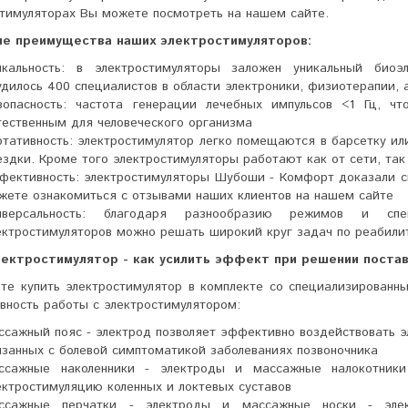
стимуляторах Вы можете посмотреть на нашем сайте.
е преимущества наших электростимуляторов:
икальность: в электростимуляторы заложен уникальный биоэ
удилось 400 специалистов в области электроники, физиотерапии, 
зопасность: частота генерации лечебных импульсов <1 Гц, чт
тественным для человеческого организма
ртативность: электростимулятор легко помещаются в барсетку ил
ездки. Кроме того электростимуляторы работают как от сети, так
фективность: электростимуляторы Шубоши - Комфорт доказали с
жете ознакомиться с отзывами наших клиентов на нашем сайте
иверсальность: благодаря разнообразию режимов и с
ектростимуляторов можно решать широкий круг задач по реабили
лектростимулятор - как усилить эффект при решении поста
те купить электростимулятор в комплекте со специализированн
вность работы с электростимулятором:
ссажный пояс - электрод позволяет эффективно воздействовать э
язанных с болевой симптоматикой заболеваниях позвоночника
ссажные наколенники - электроды и массажные налокотники
ектростимуляцию коленных и локтевых суставов
ссажные перчатки - электроды и массажные носки - эле