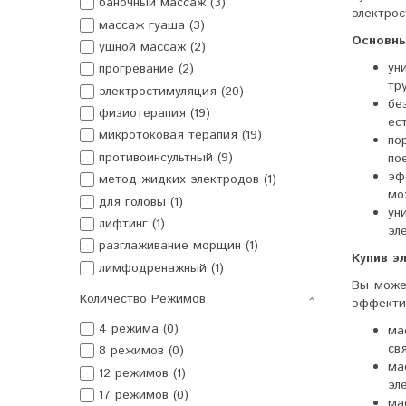
баночный массаж (3)
электро
массаж гуаша (3)
Основны
ушной массаж (2)
ун
прогревание (2)
тр
электростимуляция (20)
бе
физиотерапия (19)
ес
микротоковая терапия (19)
по
противоинсультный (9)
по
эф
метод жидких электродов (1)
мо
для головы (1)
ун
лифтинг (1)
эл
разглаживание морщин (1)
Купив э
лимфодренажный (1)
Вы може
Количество Режимов
эффекти
4 режима (0)
ма
св
8 режимов (0)
ма
12 режимов (1)
эл
17 режимов (0)
ма