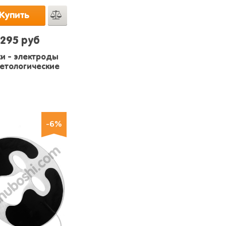
Купить
295 руб
и - электроды
етологические
-6%