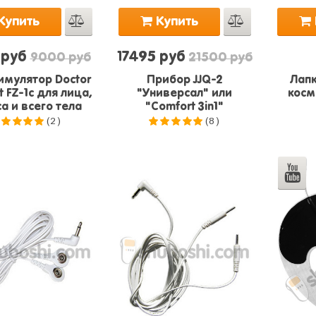
Купить
Купить
 руб
17495 руб
9000 руб
21500 руб
мулятор Doctor
Прибор JJQ-2
Лапк
 FZ-1c для лица,
"Универсал" или
косм
а и всего тела
"Comfort 3in1"
(2)
(8)
.0
из 5
5.0
из 5