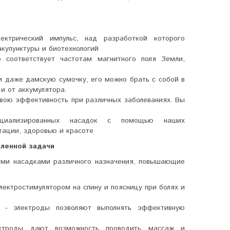
лектрический импульс, над разработкой которого
акупунктуры и биотехнологий
о соответствует частотам магнитного поля Земли,
и даже дамскую сумочку, его можно брать с собой в
 и от аккумулятора.
вою эффективность при различных заболеваниях. Вы
пециализированных насадок с помощью наших
тации, здоровью и красоте
вленной задачи
ыми насадками различного назначения, повышающие
лектростимулятором на спину и поясницу при болях и
 - электроды позволяют выполнять эффективную
ктроды дают возможность проводить массаж и