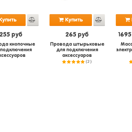
Купить
Купить
255 руб
265 руб
1695
ода кнопочные
Провода штырьковые
Масс
 подключения
для подключения
электр
ксессуаров
аксессуаров
(2)
5.0
из 5