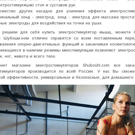
ектростимуляцию стоп и суставов рук
ожество других насадок для усиления эффекта электростим
гинальный зонд - электрод, зонд - электрод для массажа прост
ные электроды для воздействия на точки на ушах
 решили для себя купить электростимулятор мышц, можете б
е Шубоши.ком отлично справятся со всем поставленным пере
оваления опорно-двигательных функций и заканчивая косметоло
меющиеся в наличии режимы миостимуляции позволяют
электро
, ног, живота и всего тела.
нет магазине электростимуляторов Shuboshi.com все за
стимуляторов производится по всей России. У нас Вы сможет
ой эффективности, универсальные и безопасные, для домашнего 