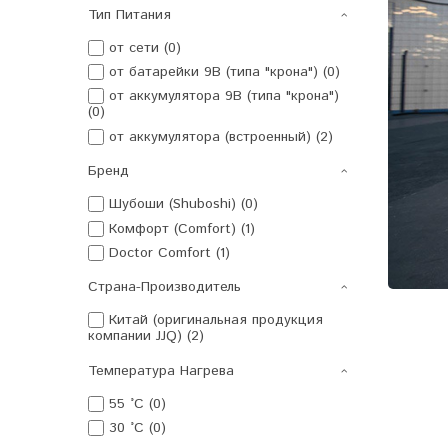
Тип Питания
от сети (0)
от батарейки 9В (типа "крона") (0)
от аккумулятора 9В (типа "крона")
(0)
от аккумулятора (встроенный) (2)
Бренд
Шубоши (Shuboshi) (0)
Комфорт (Comfort) (1)
Doctor Comfort (1)
Страна-Производитель
Китай (оригинальная продукция
компании JJQ) (2)
Температура Нагрева
55 °C (0)
30 °C (0)