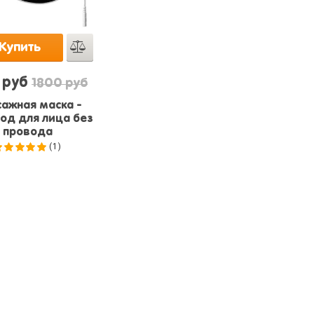
Купить
 руб
1800 руб
ажная маска -
од для лица без
провода
(1)
5.0
из 5