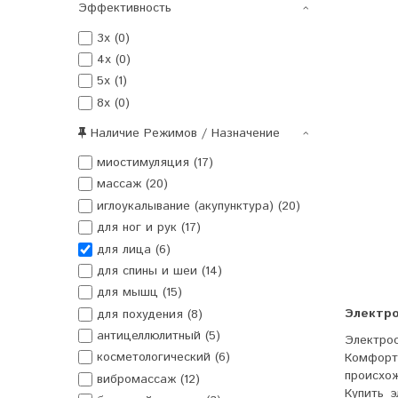
Эффективность
3x (0)
4x (0)
5x (1)
8x (0)
Наличие Режимов / Назначение
миостимуляция (17)
массаж (20)
иглоукалывание (акупунктура) (20)
для ног и рук (17)
для лица (6)
для спины и шеи (14)
для мышц (15)
Электро
для похудения (8)
антицеллюлитный (5)
Электро
косметологический (6)
Комфорт
происхож
вибромассаж (12)
Купить 