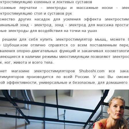
ектростимуляцию коленных и локтевых суставов
ссажные перчатки - электроды и массажные носки - эле
ектростимуляцию стоп и суставов рук
ожество других насадок для усиления эффекта электростим
гинальный зонд - электрод, зонд - электрод для массажа прост
ные электроды для воздействия на точки на ушах
 решили для себя купить электростимулятор мышц, можете б
е Шубоши.ком отлично справятся со всем поставленным пере
оваления опорно-двигательных функций и заканчивая косметоло
меющиеся в наличии режимы миостимуляции позволяют
электро
, ног, живота и всего тела.
нет магазине электростимуляторов Shuboshi.com все за
стимуляторов производится по всей России. У нас Вы сможет
ой эффективности, универсальные и безопасные, для домашнего 