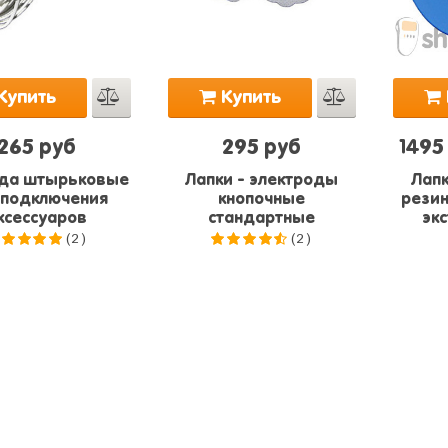
Купить
Купить
265 руб
295 руб
1495
да штырьковые
Лапки - электроды
Лапк
 подключения
кнопочные
рези
ксессуаров
стандартные
эк
(2)
(2)
.0
из 5
4.5
из
5