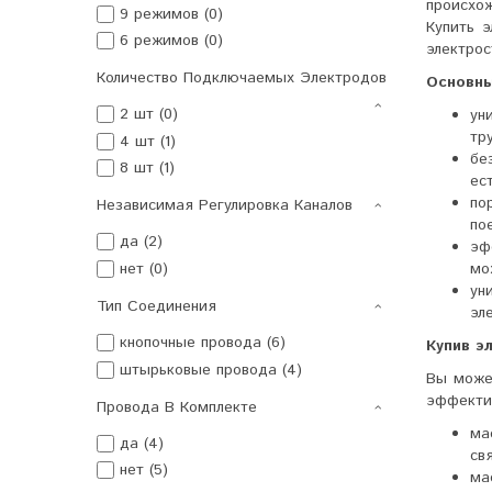
происхож
9 режимов (0)
Купить 
6 режимов (0)
электро
Количество Подключаемых Электродов
Основны
2 шт (0)
ун
тр
4 шт (1)
бе
8 шт (1)
ес
по
Независимая Регулировка Каналов
по
да (2)
эф
нет (0)
мо
ун
Тип Соединения
эл
кнопочные провода (6)
Купив э
штырьковые провода (4)
Вы може
эффекти
Провода В Комплекте
ма
да (4)
св
нет (5)
ма