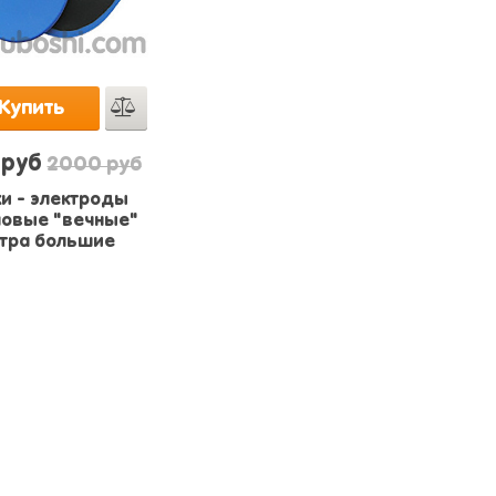
Купить
 руб
2000 руб
и - электроды
новые "вечные"
стра большие