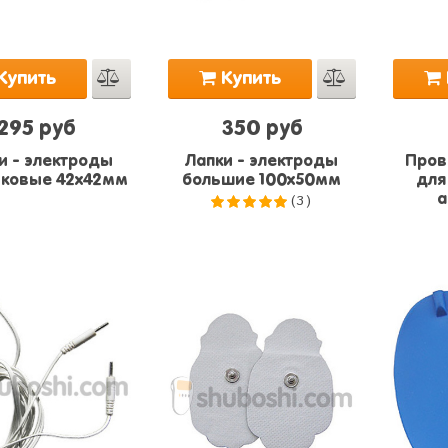
Купить
Купить
295 руб
350 руб
и - электроды
Лапки - электроды
Пров
ковые 42х42мм
большие 100x50мм
для
(3)
а
5.0
из 5