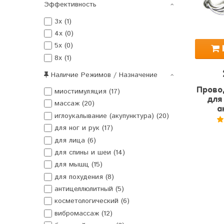
Эффективность
3x (1)
4x (0)
5x (0)
8x (1)
Наличие Режимов / Назначение
Прово
миостимуляция (17)
для
массаж (20)
а
иглоукалывание (акупунктура) (20)
для ног и рук (17)
5
для лица (6)
для спины и шеи (14)
для мышц (15)
для похудения (8)
антицеллюлитный (5)
косметологический (6)
вибромассаж (12)