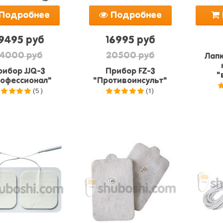
Подробнее
Подробнее
9495 руб
16995 руб
4000 руб
20500 руб
Лапк
рибор JJQ-3
Прибор FZ-3
"
офессионал"
"Противоинсульт"
(5)
(1)
.0
из 5
5.0
из 5