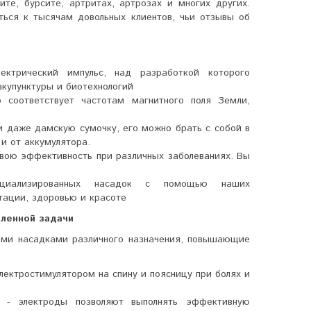
ите, бурсите, артритах, артрозах и многих других.
ться к тысячам довольных клиентов, чьи отзывы об
лектрический импульс, над разработкой которого
акупунктуры и биотехнологий
о соответствует частотам магнитного поля Земли,
и даже дамскую сумочку, его можно брать с собой в
 и от аккумулятора.
вою эффективность при различных заболеваниях. Вы
пециализированных насадок с помощью наших
тации, здоровью и красоте
вленной задачи
ыми насадками различного назначения, повышающие
лектростимулятором на спину и поясницу при болях и
 - электроды позволяют выполнять эффективную