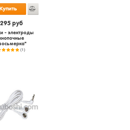
Купить
295 руб
и - электроды
кнопочные
восьмерка"
(1)
5.0
из 5