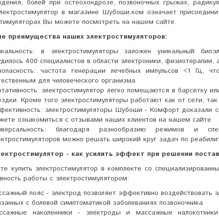
дения, болей при остеохондрозе, позвоночных грыжах, радикул
электростимулятор в магазине Шубоши.ком означает присоедини
стимуляторах Вы можете посмотреть на нашем сайте.
е преимущества наших электростимуляторов:
икальность: в электростимуляторы заложен уникальный биоэ
удилось 400 специалистов в области электроники, физиотерапии, 
зопасность: частота генерации лечебных импульсов <1 Гц, чт
тественным для человеческого организма
ртативность: электростимулятор легко помещаются в барсетку ил
ездки. Кроме того электростимуляторы работают как от сети, так
фективность: электростимуляторы Шубоши - Комфорт доказали с
жете ознакомиться с отзывами наших клиентов на нашем сайте
иверсальность: благодаря разнообразию режимов и с
ектростимуляторов можно решать широкий круг задач по реабили
лектростимулятор - как усилить эффект при решении поста
те купить электростимулятор в комплекте со специализированн
вность работы с электростимулятором:
ссажный пояс - электрод позволяет эффективно воздействовать э
язанных с болевой симптоматикой заболеваниях позвоночника
ссажные наколенники - электроды и массажные налокотники