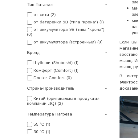
эл
Тип Питания
ма
эл
от сети (2)
мн
от батарейки 9В (типа "крона") (1)
ва
от аккумулятора 9В (типа "крона")
уш
(0)
от аккумулятора (встроенный) (0)
Если Вы
магазин
Бренд
восстан
мышц. И
Шубоши (Shuboshi) (1)
мышц рук
Комфорт (Comfort) (1)
В интер
Doctor Comfort (0)
электро
доказанн
Страна-Производитель
Китай (оригинальная продукция
компании JJQ) (2)
Температура Нагрева
55 °C (1)
30 °C (1)