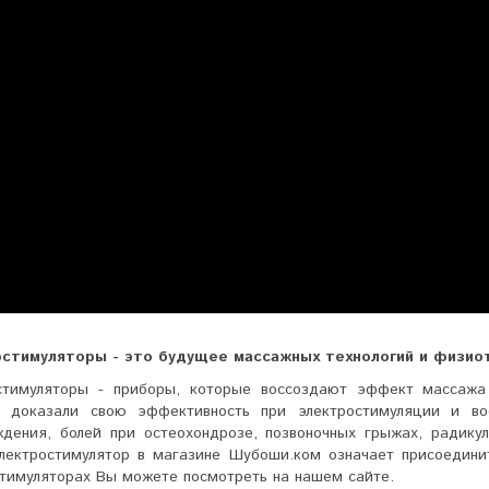
стимуляторы - это будущее массажных технологий и физио
стимуляторы - приборы, которые воссоздают эффект массаж
 доказали свою эффективность при электростимуляции и вос
дения, болей при остеохондрозе, позвоночных грыжах, радикул
электростимулятор в магазине Шубоши.ком означает присоедини
стимуляторах Вы можете посмотреть на нашем сайте.