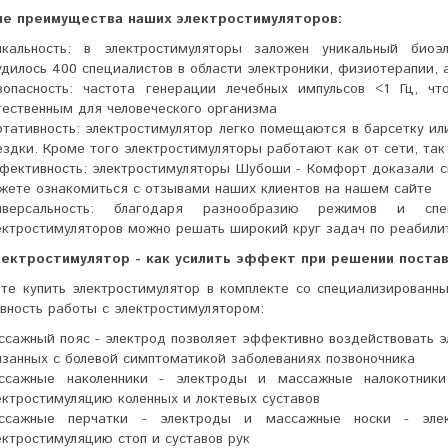
е преимущества наших электростимуляторов:
икальность: в электростимуляторы заложен уникальный биоэ
удилось 400 специалистов в области электроники, физиотерапии, 
зопасность: частота генерации лечебных импульсов <1 Гц, чт
тественным для человеческого организма
ртативность: электростимулятор легко помещаются в барсетку ил
ездки. Кроме того электростимуляторы работают как от сети, так
фективность: электростимуляторы Шубоши - Комфорт доказали с
жете ознакомиться с отзывами наших клиентов на нашем сайте
иверсальность: благодаря разнообразию режимов и с
ектростимуляторов можно решать широкий круг задач по реабили
лектростимулятор - как усилить эффект при решении поста
те купить электростимулятор в комплекте со специализированн
вность работы с электростимулятором:
ссажный пояс - электрод позволяет эффективно воздействовать э
язанных с болевой симптоматикой заболеваниях позвоночника
ссажные наколенники - электроды и массажные налокотники
ектростимуляцию коленных и локтевых суставов
ссажные перчатки - электроды и массажные носки - эле
ектростимуляцию стоп и суставов рук