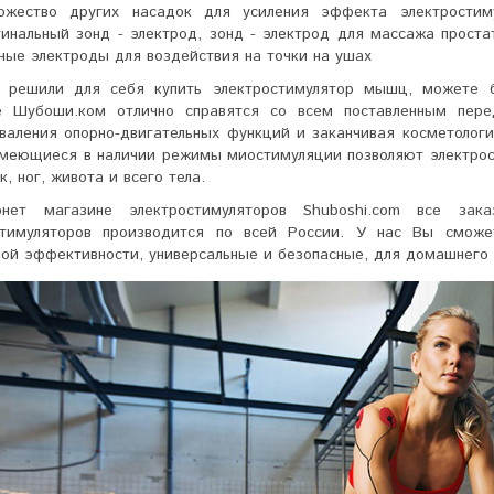
ожество других насадок для усиления эффекта электростим
гинальный зонд - электрод, зонд - электрод для массажа прост
ные электроды для воздействия на точки на ушах
 решили для себя купить электростимулятор мышц, можете б
е Шубоши.ком отлично справятся со всем поставленным пере
оваления опорно-двигательных функций и заканчивая косметоло
меющиеся в наличии режимы миостимуляции позволяют
электро
, ног, живота и всего тела.
нет магазине электростимуляторов Shuboshi.com все за
стимуляторов производится по всей России. У нас Вы сможет
ой эффективности, универсальные и безопасные, для домашнего 