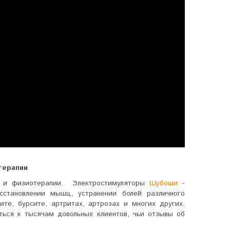
терапии
а и физиотерапии. Электростимуляторы
Шубоши
-
становлении мышц, устранении болей различного
ите, бурсите, артритах, артрозах и многих других.
ться к тысячам довольных клиентов, чьи отзывы об