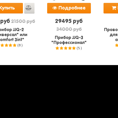
Купить
Подробнее
 руб
29495 руб
21500 руб
34000 руб
рибор JJQ-2
Прово
иверсал" или
для
Прибор JJQ-3
omfort 3in1"
а
"Профессионал"
(8)
(5)
.0
из 5
5.0
из 5