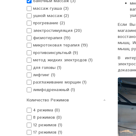
баночный массаж (3)
мн
массаж гуаша (3)
ва
уш
ушной массаж (2)
прогревание (2)
Если Вы
электростимуляция (20)
магазин
восстан
физиотерапия (19)
мышц. И
микротоковая терапия (19)
мышц рук
противоинсультный (9)
В интер
метод жидких электродов (1)
электро
для головы (1)
доказанн
лифтинг (1)
разглаживание морщин (1)
лимфодренажный (1)
Количество Режимов
4 режима (0)
8 режимов (0)
12 режимов (1)
17 режимов (1)