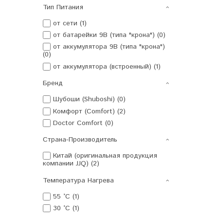
Тип Питания
от сети (1)
от батарейки 9В (типа "крона") (0)
от аккумулятора 9В (типа "крона")
(0)
от аккумулятора (встроенный) (1)
Бренд
Шубоши (Shuboshi) (0)
Комфорт (Comfort) (2)
Doctor Comfort (0)
Страна-Производитель
Китай (оригинальная продукция
компании JJQ) (2)
Температура Нагрева
55 °C (1)
30 °C (1)