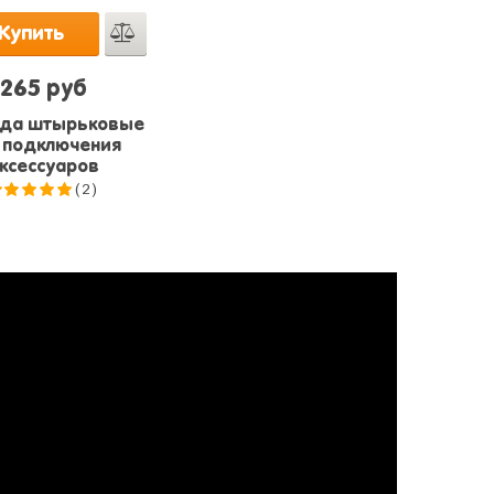
Купить
265 руб
да штырьковые
 подключения
ксессуаров
(2)
5.0
из 5