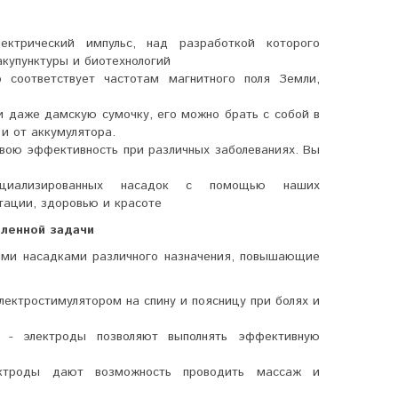
лектрический импульс, над разработкой которого
акупунктуры и биотехнологий
о соответствует частотам магнитного поля Земли,
и даже дамскую сумочку, его можно брать с собой в
 и от аккумулятора.
вою эффективность при различных заболеваниях. Вы
пециализированных насадок с помощью наших
тации, здоровью и красоте
вленной задачи
ыми насадками различного назначения, повышающие
лектростимулятором на спину и поясницу при болях и
 - электроды позволяют выполнять эффективную
ктроды дают возможность проводить массаж и