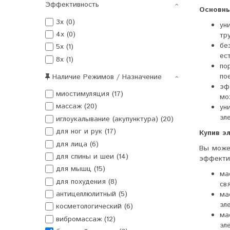
Эффективность
Основны
3x (0)
ун
4x (0)
тр
бе
5x (1)
ес
8x (1)
по
по
Наличие Режимов / Назначение
эф
миостимуляция (17)
мо
массаж (20)
ун
эл
иглоукалывание (акупунктура) (20)
для ног и рук (17)
Купив э
для лица (6)
Вы може
для спины и шеи (14)
эффекти
для мышц (15)
ма
для похудения (8)
св
антицеллюлитный (5)
ма
эл
косметологический (6)
ма
вибромассаж (12)
эл