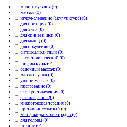
миостимуляция (0)
массаж (0)
иглоукалывание (акупунктура) (0)
для ног и рук (0)
для лица (0)
для спины и шеи (0)
для мышц (0)
для похудения (0)
антицеллюлитный (0)
косметологический (0)
вибромассаж (0)
баночный массаж (0)
массаж гуаша (0)
ушной массаж (0)
прогревание (0)
электростимуляция (0)
физиотерапия (0)
микротоковая терапия (0)
противоинсультный (0)
метод жидких электродов (0)
для головы (0)
пилинг (0)