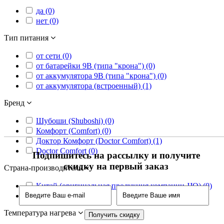
да (0)
нет (0)
Тип питания
от сети (0)
от батарейки 9В (типа "крона") (0)
от аккумулятора 9В (типа "крона") (0)
от аккумулятора (встроенный) (1)
Бренд
Шубоши (Shuboshi) (0)
Комфорт (Comfort) (0)
Доктор Комфорт (Doctor Comfort) (1)
Doctor Comfort (0)
Подпишитесь на рассылку и получите
скидку на первый заказ
Страна-производитель
Китай (оригинальная продукция компании JJQ) (0)
Китай (1)
Температура нагрева