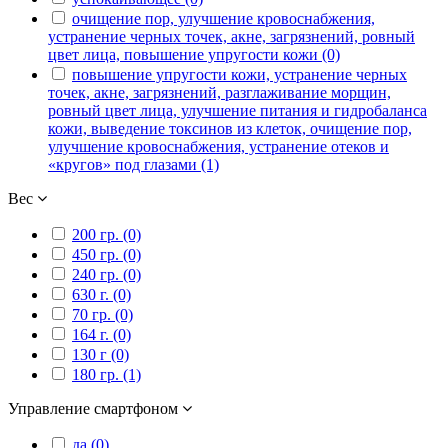
очищение пор, улучшение кровоснабжения,
устранение черных точек, акне, загрязнений, ровный
цвет лица, повышение упругости кожи (0)
повышение упругости кожи, устранение черных
точек, акне, загрязнений, разглаживание морщин,
ровный цвет лица, улучшение питания и гидробаланса
кожи, выведение токсинов из клеток, очищение пор,
улучшение кровоснабжения, устранение отеков и
«кругов» под глазами (1)
Вес
200 гр. (0)
450 гр. (0)
240 гр. (0)
630 г. (0)
70 гр. (0)
164 г. (0)
130 г (0)
180 гр. (1)
Управление смартфоном
да (0)