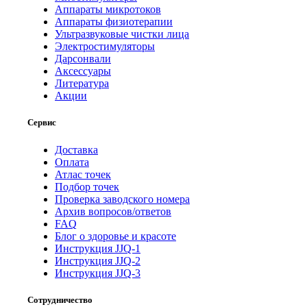
Аппараты микротоков
Аппараты физиотерапии
Ультразвуковые чистки лица
Электростимуляторы
Дарсонвали
Аксессуары
Литература
Акции
Сервис
Доставка
Оплата
Атлас точек
Подбор точек
Проверка заводского номера
Архив вопросов/ответов
FAQ
Блог о здоровье и красоте
Инструкция JJQ-1
Инструкция JJQ-2
Инструкция JJQ-3
Сотрудничество