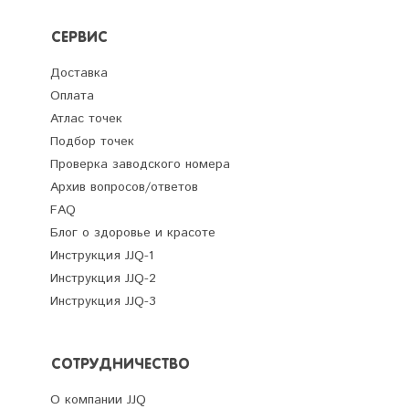
СЕРВИС
Доставка
Оплата
Атлас точек
Подбор точек
Проверка заводского номера
Архив вопросов/ответов
FAQ
Блог о здоровье и красоте
Инструкция JJQ-1
Инструкция JJQ-2
Инструкция JJQ-3
СОТРУДНИЧЕСТВО
О компании JJQ