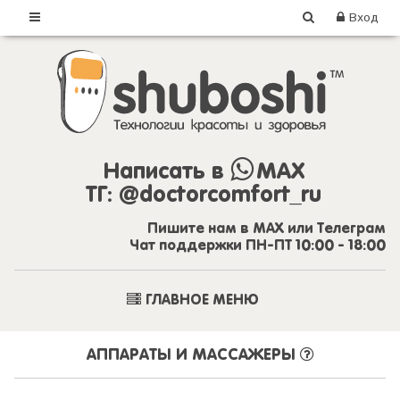
Вход
Написать в
MAX
ТГ:
@doctorcomfort_ru
Пишите нам в MAX или Телеграм
Чат поддержки ПН-ПТ 10:00 - 18:00
ГЛАВНОЕ МЕНЮ
АППАРАТЫ И МАССАЖЕРЫ