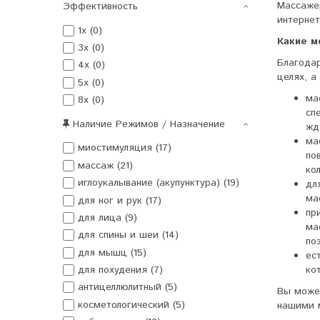
Массаже
Эффективность
интерне
1x (0)
Какие м
3x (0)
Благода
4x (0)
целях, а
5x (0)
ма
8x (0)
сп
Наличие Режимов / Назначение
жд
ма
миостимуляция (17)
по
массаж (21)
ко
иглоукалывание (акупунктура) (19)
дл
ма
для ног и рук (17)
пр
для лица (9)
ма
для спины и шеи (14)
по
для мышц (15)
ес
ко
для похудения (7)
антицеллюлитный (5)
Вы может
косметологический (5)
нашими м