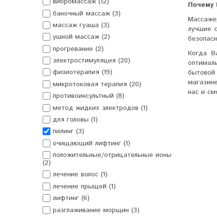
вибромассаж (12)
Почему 
баночный массаж (3)
Массаж
массаж гуаша (3)
лучшие 
ушной массаж (2)
безопасн
прогревание (2)
Когда В
электростимуляция (20)
оптимал
физиотерапия (19)
бытовой
магазин
микротоковая терапия (20)
нас и см
противоинсультный (8)
метод жидких электродов (1)
для головы (1)
пилинг (3)
очищающий лифтинг (1)
положительные/отрицательные ионы
(2)
лечение волос (1)
лечение прыщей (1)
лифтинг (6)
разглаживание морщин (3)