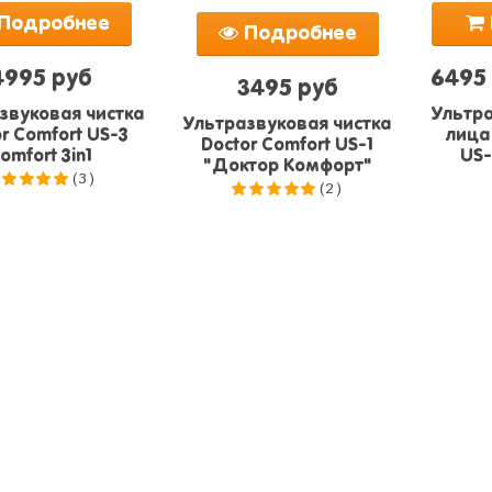
Подробнее
Подробнее
4995 руб
6495
3495 руб
звуковая чистка
Ультра
Ультразвуковая чистка
r Comfort US-3
лица
Doctor Comfort US-1
omfort 3in1
US-
"Доктор Комфорт"
(3)
(2)
.0
из 5
5.0
из 5