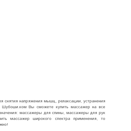
ля снятия напряжения мышц, релаксации, устранения
в Шубоши.ком Вы сможете купить массажер на все
значения: массажеры для спины, массажеры для рук
ить массажер широкого спектра применения, то
жно!