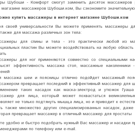
ры Шубоши - Комфорт смогут заменить десяток массажеров р
т магазине массажеров Шубоши.ком, Вы сэкономите значительную
ожно купить массажеры в интернет магазине Шубоши.ком
ря своей универсальности Вы можете применять массажеры дл
 также для массажа различных зон тела:
ссажеры для спины и тела - это практически любой из ма
ециальных пластин Вы можете воздействовать на любую область 
ать
ссажеры для ног применяются совместно со специальными на
высят эффективность массажа стоп, массажные наколенники 
леней
я массажа шеи и поясницы отлично подойдет массажный пояс 
ссажером превращает последний в эффективный массажер для ш
именение таких насадок как маска-электрод и утюжок Гуаш
ссажер для лица, который может похвастаться великолепн
зволяет не только подтянуть мышца лица, но и приводит к естес
ть также множество других специализированных насадок, даже 
торая превращает массажер в отличный массажер для простаты
е удобно и быстро подобрать нужный Вас массажер и насадки п
енеджерами по телефону или e-mail.